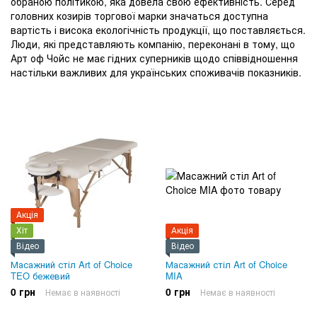
обраною політикою, яка довела свою ефективність. Серед
головних козирів торгової марки значаться доступна
вартість і висока екологічність продукції, що поставляється.
Люди, які представляють компанію, переконані в тому, що
Арт оф Чойс не має гідних суперників щодо співвідношення
настільки важливих для українських споживачів показників.
Акція
Хіт
Акція
Відео
Відео
Масажний стіл Art of Choice
Масажний стіл Art of Choice
TEO бежевий
MIA
0 грн
0 грн
Немає в наявності
Немає в наявності