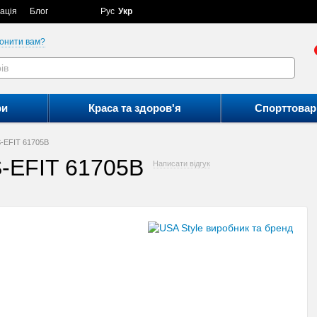
ація
Блог
Рус
Укр
онити вам?
ри
Краса та здоров'я
Спорттовар
S-EFIT 61705B
S-EFIT 61705B
Написати відгук