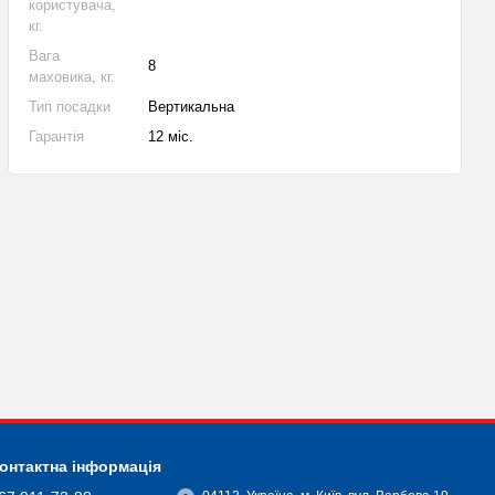
користувача,
кг.
Вага
8
маховика, кг.
Тип посадки
Вертикальна
Гарантія
12 міс.
онтактна інформація