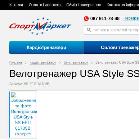
Каталог
Оплата і доставка
Обмін і повернення
Контактна інформ
067 911-73-88
Передзв
Кардіотренажери
Силові тренаже
Головна
Кардіотренажери
Велотренажери
Велотренажер USA Style S
Велотренажер USA Style S
Артикул: SS-EFIT 61705B