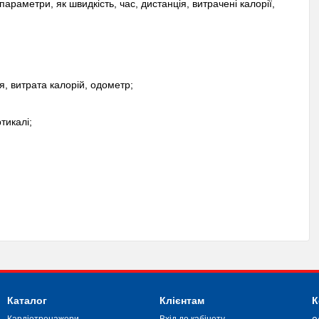
араметри, як швидкість, час, дистанція, витрачені калорії,
я, витрата калорій, одометр;
тикалі;
Каталог
Клієнтам
К