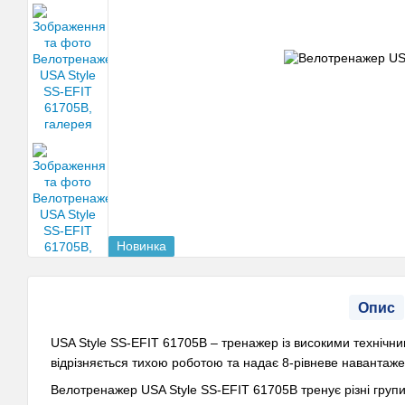
Новинка
Опис
USA Style SS-EFIT 61705B – тренажер із високими технічн
відрізняється тихою роботою та надає 8-рівневе навантаже
Велотренажер USA Style SS-EFIT 61705B тренує різні групи