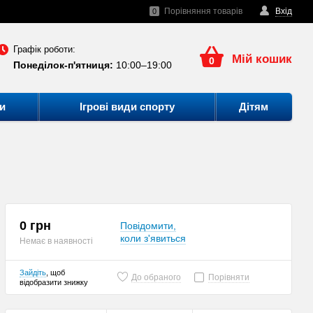
Порівняння товарів
Вхід
0
Графік роботи:
Мій кошик
0
Понеділок-п'ятниця:
10:00–19:00
и
Ігрові види спорту
Дітям
0 грн
Повідомити,
коли з'явиться
Немає в наявності
Зайдіть
, щоб
До обраного
Порівняти
відобразити знижку