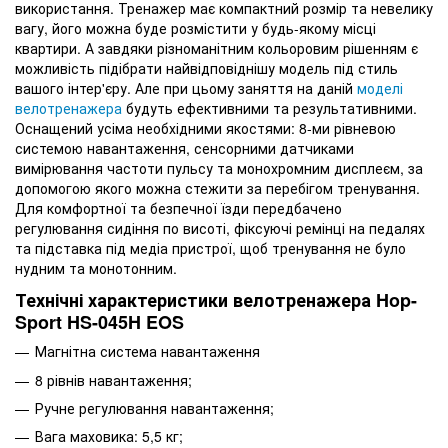
використання. Тренажер має компактний розмір та невелику
вагу, його можна буде розмістити у будь-якому місці
квартири. А завдяки різноманітним кольоровим рішенням є
можливість підібрати найвідповіднішу модель під стиль
вашого інтер'єру. Але при цьому заняття на даній
моделі
велотренажера
будуть ефективними та результативними.
Оснащений усіма необхідними якостями: 8-ми рівневою
системою навантаження, сенсорними датчиками
вимірювання частоти пульсу та монохромним дисплеєм, за
допомогою якого можна стежити за перебігом тренування.
Для комфортної та безпечної їзди передбачено
регулювання сидіння по висоті, фіксуючі ремінці на педалях
та підставка під медіа пристрої, щоб тренування не було
нудним та монотонним.
Технічні характеристики велотренажера Hop-
Sport HS-045H EOS
Магнітна система навантаження
8 рівнів навантаження;
Ручне регулювання навантаження;
Вага маховика: 5,5 кг;