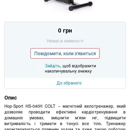
0 грн
Немає в наявності
Повідомити, коли з'явиться
Зайдіть
, щоб відобразити
%
накопичувальну знижку
До обраного
Опис
Hop-Sport HS-040H COLT – магнітний велотренажер, який
дозволяє проводити ефективні кардіотренування в
домашніх умовах, зміцнити м'язи ніг, підвищити
витривалість і тримати в тонусі все тіло. Тренажер
характеризується плавним ходом та дуже тихою роботою