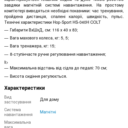
завдяки магнітній системі навантаження. На простому
комп'ютері виводяться необхідні показники: час тренування,
пройдена дистанція, спалені калорії, швидкість, пульс.
Технічні характеристики Hop-Sport HS-040H COLT
Габарити ВхШхД, см: 116 х 40 х 83;
Вага махового колеса, кг: 5, 5;
Вага тренажера, кг: 15;
8-ступінчасте ручне регулювання навантаження;
li>
Максимальна відстань від сідла до педалі: 70 см;
Висота сидіння регулюється.
Характеристики
Вид
Для дому
застосування
Система
Магнітні
навантаження
Максимальна
вага