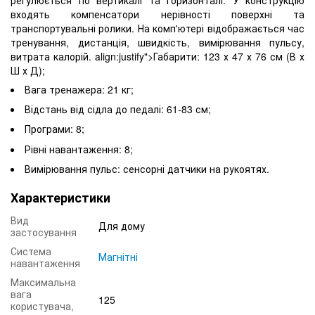
входять компенсатори нерівності поверхні та
транспортувальні ролики. На комп'ютері відображається час
тренування, дистанція, швидкість, вимірювання пульсу,
витрата калорій. align:justify">Габарити: 123 х 47 х 76 см (В х
Ш х Д);
Вага тренажера: 21 кг;
Відстань від сідла до педалі: 61-83 см;
Програми: 8;
Рівні навантаження: 8;
Вимірювання пульс: сенсорні датчики на рукоятях.
Характеристики
Вид
Для дому
застосування
Система
Магнітні
навантаження
Максимальна
вага
125
користувача,