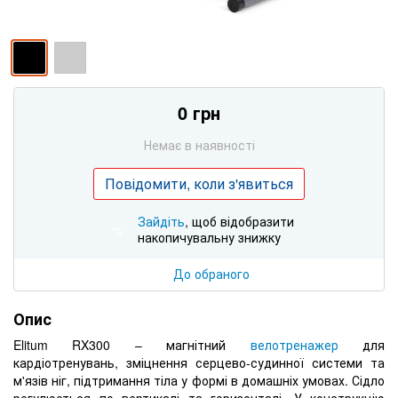
0 грн
Немає в наявності
Повідомити, коли з'явиться
Зайдіть
, щоб відобразити
%
накопичувальну знижку
До обраного
Опис
Elitum RX300 – магнітний
велотренажер
для
кардіотренувань, зміцнення серцево-судинної системи та
м'язів ніг, підтримання тіла у формі в домашніх умовах. Сідло
регулюється по вертикалі та горизонталі. У конструкцію