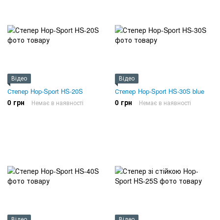
Відео
Відео
Степер Hop-Sport HS-20S
Степер Hop-Sport HS-30S blue
0 грн
0 грн
Немає в наявності
Немає в наявності
Відео
Відео