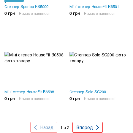
Степпер Sportop FS5000
Міні степер HouseFit B6501
0 грн
0 грн
Немає в наявності
Немає в наявності
Міні степер HouseFit B6598
Степпер Sole SC200
0 грн
0 грн
Немає в наявності
Немає в наявності
Назад
Вперед
1 з 2