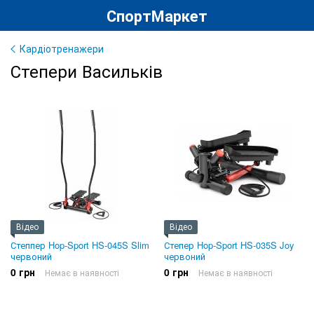
СпортМаркет
Кардіотренажери
Степери Васильків
Відео
Відео
Степпер Hop-Sport HS-045S Slim
Степер Hop-Sport HS-035S Joy
червоний
червоний
0 грн
0 грн
Немає в наявності
Немає в наявності