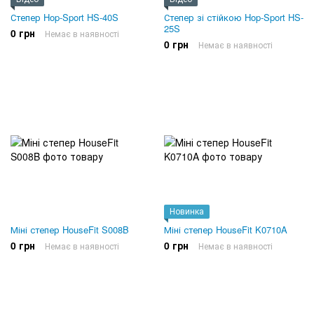
Степер Hop-Sport HS-40S
Степер зі стійкою Hop-Sport HS-
25S
0 грн
Немає в наявності
0 грн
Немає в наявності
Новинка
Міні степер HouseFit S008B
Міні степер HouseFit K0710A
0 грн
0 грн
Немає в наявності
Немає в наявності