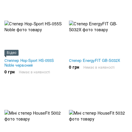
Відео
Степпер Hop-Sport HS-055S
Степер EnergyFIT GB-S032X
Noble червоний
0 грн
Немає в наявності
0 грн
Немає в наявності