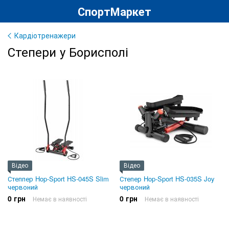
СпортМаркет
Кардіотренажери
Степери у Борисполі
Відео
Відео
Степпер Hop-Sport HS-045S Slim
Степер Hop-Sport HS-035S Joy
червоний
червоний
0 грн
0 грн
Немає в наявності
Немає в наявності