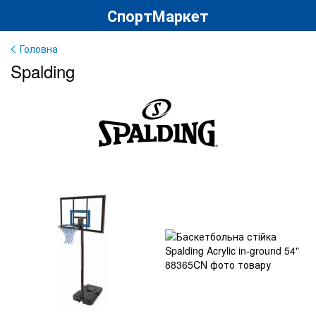
СпортМаркет
Головна
Spalding