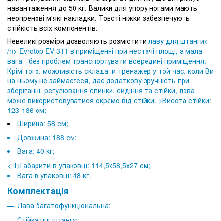
навантаження до 50 кг. Валики для упору ногами мають
неопренові м'які накладки. Товсті ніжки забезпечують
стійкість всіх компонентів.
Невеликі розміри дозволяють розмістити
лаву для штанги<
/n> Evrotop EV-311 в приміщенні при нестачі площі, а мала
вага - без проблем транспортувати всередині приміщення.
Крім того, можливість складати тренажер у той час, коли Ви
на ньому не займаєтеся, дає додаткову зручність при
зберіганні. регулювання спинки, сидіння та стійки, лава
може використовуватися окремо від стійки. >Висота стійки:
123-136 см;
Ширина: 58 см;
Довжина: 188 см;
Вага: 40 кг;
< li>Габарити в упаковці: 114,5х58,5х27 см;
Вага в упаковці: 48 кг.
Комплектація
Лава багатофункціональна;
Стійка під
штангу
;