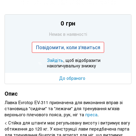
0 грн
Немає в наявності
Повідомити, коли з'явиться
Зайдіть
, щоб відобразити
%
накопичувальну знижку
До обраного
Опис
Лавка Evrotop EV-311 призначена для виконання вправ зі
становища "сидячи" та "лежачи" для тренування м'язів
верхнього плечового пояса, рук, ніг та
преса
.
< Стійка для штанги має регульовану висоту і витримує вагу
обтяження до 120 кг. У конструкції лави передбачена парта
для тренування біцепсів та агрегат для ніг, що витримує