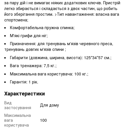
за пару дій і не вимагає ніяких додаткових ключів. Пристрій
легко збирається і складається з двох частин, що робить
його зберігання простим. >Тип навантаження: власна вага
спортсмена;
Комфортабельна пружна спинка;
М'які грифи для ніг;
Призначення: для тренувань м'язів черевного преса,
тренувань довгих м'язів спини ;
Габарити (довжина, ширина, висота): 125*34*57 см.;
Вага тренажера: 7,5 кг.;
Максимальна вага користувача: 100 кг.;
Гарантія: 1 рік.
Характеристики
Вид
Для дому
застосування
Максимальна
вага
100
користувача