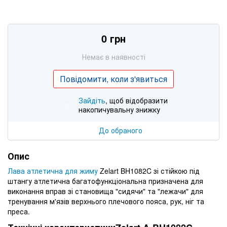
0 грн
Немає в наявності
Повідомити, коли з'явиться
Зайдіть
, щоб відобразити
%
накопичувальну знижку
До обраного
Опис
Лава атлетична для жиму
Zelart BH1082C зі стійкою під
штангу атлетична багатофункціональна призначена для
виконання вправ зі становища "сидячи" та "лежачи" для
тренування м'язів верхнього плечового пояса, рук, ніг та
преса.