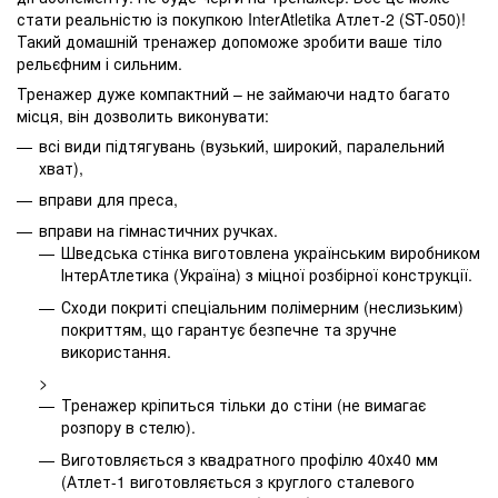
стати реальністю із покупкою InterAtletika Атлет-2 (ST-050)!
Такий домашній тренажер допоможе зробити ваше тіло
рельєфним і сильним.
Тренажер дуже компактний – не займаючи надто багато
місця, він дозволить виконувати:
всі види підтягувань (вузький, широкий, паралельний
хват),
вправи для преса,
вправи на гімнастичних ручках.
Шведська стінка виготовлена українським виробником
ІнтерАтлетика (Україна) з міцної розбірної конструкції.
Сходи покриті спеціальним полімерним (неслизьким)
покриттям, що гарантує безпечне та зручне
використання.
>
Тренажер кріпиться тільки до стіни (не вимагає
розпору в стелю).
Виготовляється з квадратного профілю 40х40 мм
(Атлет-1 виготовляється з круглого сталевого