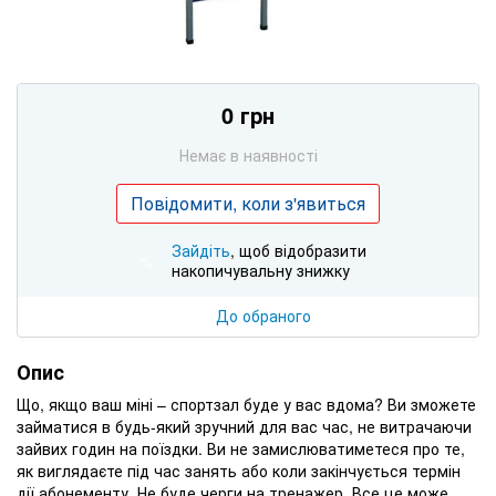
0 грн
Немає в наявності
Повідомити, коли з'явиться
Зайдіть
, щоб відобразити
%
накопичувальну знижку
До обраного
Опис
Що, якщо ваш міні – спортзал буде у вас вдома? Ви зможете
займатися в будь-який зручний для вас час, не витрачаючи
зайвих годин на поїздки. Ви не замислюватиметеся про те,
як виглядаєте під час занять або коли закінчується термін
дії абонементу. Не буде черги на тренажер. Все це може