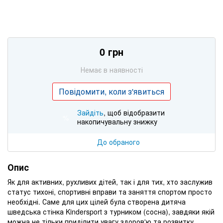
0 грн
Немає в наявності
Повідомити, коли з'явиться
Зайдіть
, щоб відобразити
%
накопичувальну знижку
До обраного
Опис
Як для активних, рухливих дітей, так і для тих, хто заслужив
статус тихоні, спортивні вправи та заняття спортом просто
необхідні. Саме для цих цілей була створена дитяча
шведська стінка Kindersport з турником (сосна), завдяки якій
можна не тільки приділити увагу здоров'ю та розвитку