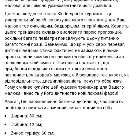
малюка, але і якісно урізноманітнити його дозвілля.
Дитяча шведська стінка Kindersport з турніком – це
універсальний засіб, за рахунок якого з кожним днем Ваш
малюк стає сильнішим, бадьорішим, енергійнішим. Користь
цього тренажера складно висловити парою пропозицій,
оскільки багато педіатри присвячують цьому питанню
багатотомні праці. Зазначимо, що крім усіх своїх переваг,
дитячі шведські стінки фактично не займають вільний
простір, вони компактні і непомітні навіть у найменшій за
площею дитячій кімнаті. Психологи вважають, що
придбання шведської стінки не тільки позитивно
позначається здоров'я малюка, а й розвиває такі якості, як
відповідальність, дисциплінованість, почуття обов'язку.
Тому сміливо купуйте цей чудовий тренажер для Вашого
малюка і внесіть у його дитинство нові яскраві фарби!
Увага! Для забезпечення безпеки дитини під час занять
необхідно придбати захисний гімнастичний мат! /li>
Ширина: 80 см;
Глибина: 12 см;
Винос турніку: 60 см;