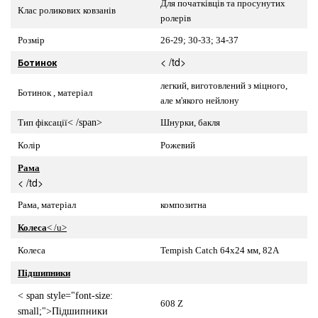
Для
початківців та
просунутих
Клас роликових ковзанів
ролерів
Розмір
26-29;
30-33; 34-37
< /td>
Ботинок
легкий, виготовлений з міцного,
Ботинок , матеріал
але м'якого нейлону
Тип фіксації
< /span>
Шнурки, бакля
Колір
Рожевий
Рама
< /td>
Рама, матеріал
композитна
Колеса
< /u>
Колеса
Tempish Catch 64х24 мм, 82А
Підшипники
< span style="font-size:
608 Z
small;">Підшипники