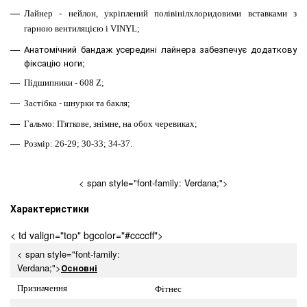
Лайнер - нейлон, укріплений полівінілхлоридовими вставками з
гарною вентиляцією і
VINYL
;
Анатомічний бандаж усередині лайнера забезпечує додаткову
фіксацію ноги;
Підшипники - 608 Z;
Застібка - шнурки та бакля;
Гальмо: П'яткове, знімне, на обох черевиках;
Розмір:
26-29;
30-33; 34-37
.
< span style="font-family: Verdana;">
Характеристики
< td valign="top" bgcolor="#ccccff">
< span style="font-family:
Verdana;">
Основні
Призначення
Фітнес