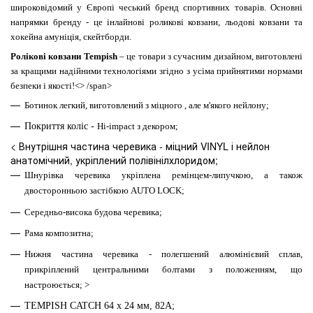
широковідомий у Європі чеський бренд спортивних товарів. Основні
напрямки бренду - це інлайнові роликові ковзани
, льодові ковзани та
хокейна амуніція, скейтборди.
Ролікові ковзани Tempish
– це товари з сучасним дизайном, виготовлені
за кращими надійними технологіями згідно з усіма прийнятими нормами
безпеки і якості!<> /span>
Ботинок легкий, виготовлений з міцного , але м'якого нейлону;
Покриття коліс -
H
i-impact з декором
;
< Внутрішня частина черевика - міцний VINYL і нейлон
анатомічний, укріплений полівінілхлоридом;
Шнурівка черевика укріплена ремінцем-липучкою, а також
двосторонньою застібкою
AUTO LOCK;
Середньо-висока будова черевика
;
Рама композитна;
Нижня частина черевика - полегшений алюмінієвий сплав,
прикріплений центральними болтами з положенням, що
настроюється; >
T
EMPISH CATCH 64 х 24 мм, 82A;