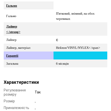
Гальмо
П'ятковий, знімний, на обох
Гальмо
черевиках
Лайнер
< /strong>
Є
Лайнер
Лайнер, матеріал
Нейлон/VINYL/
NYLEX
< /span>
Гарантії
Загальна
6 місяців
Характеристики
Регулювання
Так
розміру
Розмір
,
Приналежність
,