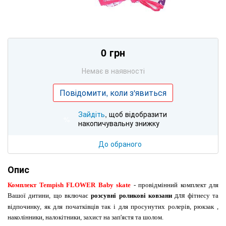
0 грн
Немає в наявності
Повідомити, коли з'явиться
Зайдіть
, щоб відобразити
%
накопичувальну знижку
До обраного
Опис
Комплект Tempish FLOWER Baby skate
-
про
відмінний комплект для
Вашої дитини, що включає
розсувні
роликові ковзани
для
фітнесу та
відпочинку, як для початківців так і для просунутих ролерів
, рюкзак ,
наколінники, налокітники, захист на зап'ястя та шолом.