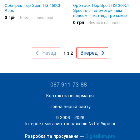
Орбітрек Hop-Sport HS-150CF
Орбітрек Hop-Sport HS-300CF
Atlas
Spectre з телеметричним
поясом + мат під тренажер
0 грн
Немає в наявності
0 грн
Немає в наявності
Назад
Вперед
1 з 2
067 911-73-88
Контактна інформація
Повна версія сайту
© 2006—2026
Інтернет магазин тренажерів №1 в Україні
Розробка та просування —
Digitalium.pro