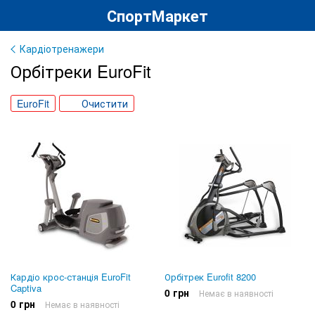
СпортМаркет
Кардіотренажери
Орбітреки EuroFit
EuroFit
Очистити
Кардіо крос-станція EuroFit
Орбітрек Eurofit 8200
Captiva
0 грн
Немає в наявності
0 грн
Немає в наявності