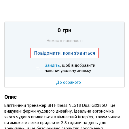
0 грн
Немає в наявності
Повідомити, коли з'явиться
Зайдіть
, щоб відобразити
%
накопичувальну знижку
До обраного
Опис
Еліптичний тренажер BH Fitness NLS18 Dual G2385U - це
вишукані форми чудового дизайну, ідеальна ергономіка
якого чудово впишеться в кімнатний інтер'єр, таким чином
ви зможете легко приділити 2-3 години на день для
тренувань, а це безсумнівно гарантує досягнення