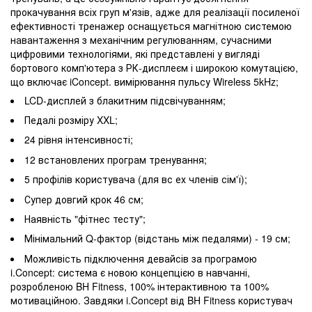
прокачування всіх груп м'язів, адже для реалізації посиленої
ефективності тренажер оснащується магнітною системою
навантаження з механічним регулюванням, сучасними
цифровими технологіями, які представлені у вигляді
бортового комп'ютера з РК-дисплеєм і широкою комутацією,
що включає iConcept. вимірювання пульсу Wireless 5kHz;
LCD-дисплей з блакитним підсвічуванням;
Педалі розміру XXL;
24 рівня інтенсивності;
12 встановлених програм тренування;
5 профілів користувача (для вс ех членів сім'ї);
Супер довгий крок 46 см;
Наявність "фітнес тесту";
Мінімальний Q-фактор (відстань між педалями) - 19 см;
Можливість підключення девайсів за програмою
i.Concept: система є новою концепцією в навчанні,
розробленою BH Fitness, 100% інтерактивною та 100%
мотиваційною. Завдяки i.Concept від BH Fitness користувач