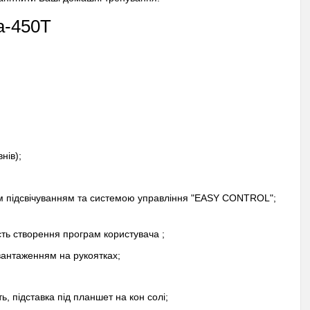
na-450T
нів);
ним підсвічуванням та системою управління "EASY CONTROL";
ть створення програм користувача ;
антаженням на рукоятках;
ь, підставка під планшет на кон солі;