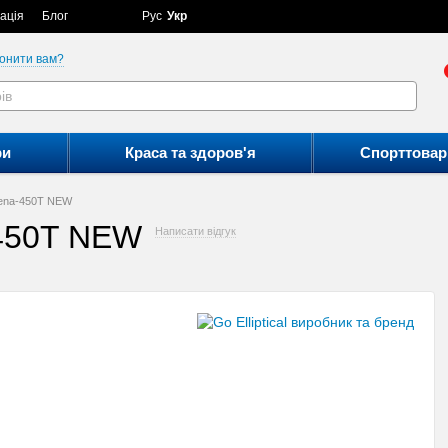
ація
Блог
Рус
Укр
онити вам?
ри
Краса та здоров'я
Спорттовар
 Vena-450T NEW
a-450T NEW
Написати відгук