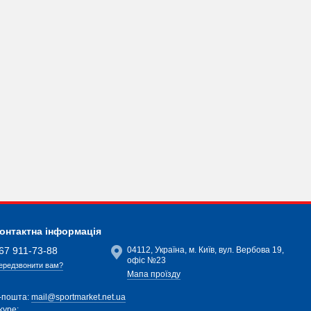
онтактна інформація
67 911-73-88
04112, Україна, м. Київ, вул. Вербова 19,
офіс №23
ередзвонити вам?
Мапа проїзду
-пошта:
mail@sportmarket.net.ua
kype: