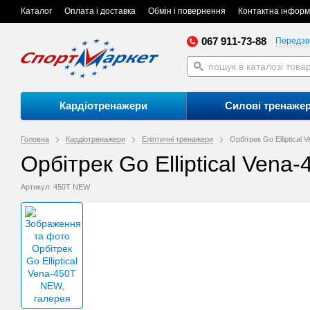
Каталог
Оплата і доставка
Обмін і повернення
Контактна інформ
067 911-73-88
Передзв
Кардіотренажери
Силові тренаже
Головна
Кардіотренажери
Еліптичні тренажери
Орбітрек Go Elliptical
Орбітрек Go Elliptical Ven
Артикул: 450T NEW