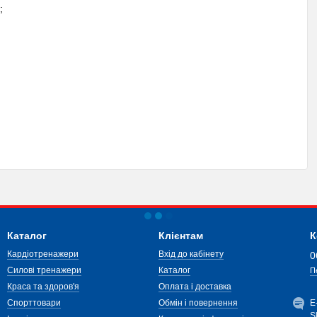
;
Каталог
Клієнтам
К
Кардіотренажери
Вхід до кабінету
0
Силові тренажери
Каталог
П
Краса та здоров'я
Оплата і доставка
Спорттовари
Обмін і повернення
Е
S