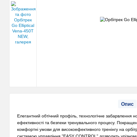
Опис
Елегантний обтічний профіль, технологічне забарвлення 
ефективності та безпеки тренувального процесу. Покращен
комфортні умови для високоефективного тренінгу на орбітр
системою управління "EASY CONTROL" дозволить урізнома