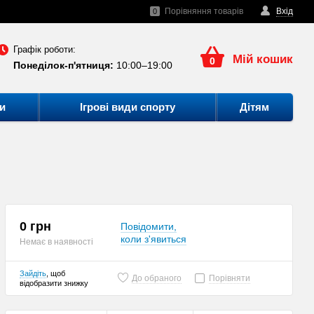
Порівняння товарів
Вхід
0
Графік роботи:
Мій кошик
0
Понеділок-п'ятниця:
10:00–19:00
и
Ігрові види спорту
Дітям
0 грн
Повідомити,
коли з'явиться
Немає в наявності
Зайдіть
, щоб
До обраного
Порівняти
відобразити знижку