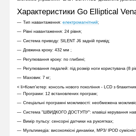
Характеристики Go Elliptical Ve
Тип навантаження:
електромагнітний
;
Рівні навантаження: 24 рівня;
Система приводу: SILENT J6 задній привід;
Довжина кроку: 432 мм ;
Регулювання кроку: по глибині;
Регулювання педалей: під розмір ноги користувача (8 рів
Маховик: 7 кг;
< li>Комп'ютер: консоль нового покоління - LCD з блакит
Програми: 12 встановлених програм;
Спеціальні програмні можливості: необмежена можливіс
Система "ШВИДКОГО ДОСТУПУ": клавіші керування нав
Вимір пульсу: сенсорні датчики на рукоятках;
Мультимедіа: високоякісні динаміки, MP3/ IPOD сумісніст