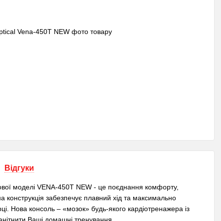
Відгуки
нової моделі VENA-450Т NEW - це поєднання комфорту,
а конструкція забезпечує плавний хід та максимально
ці. Нова консоль – «мозок» будь-якого кардіотренажера із
нітнити Ваші домашні тренування.