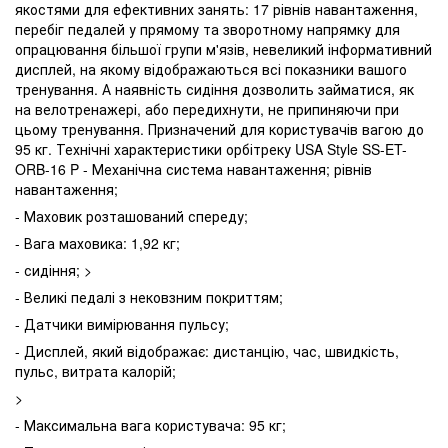
якостями для ефективних занять: 17 рівнів навантаження,
перебіг педалей у прямому та зворотному напрямку для
опрацювання більшої групи м'язів, невеликий інформативний
дисплей, на якому відображаються всі показники вашого
тренування. А наявність сидіння дозволить займатися, як
на велотренажері, або передихнути, не припиняючи при
цьому тренування. Призначений для користувачів вагою до
95 кг. Технічні характеристики орбітреку USA Style SS-ET-
ORB-16 P - Механічна система навантаження; рівнів
навантаження;
- Маховик розташований спереду;
- Вага маховика: 1,92 кг;
- сидіння; >
- Великі педалі з нековзним покриттям;
- Датчики вимірювання пульсу;
- Дисплей, який відображає: дистанцію, час, швидкість,
пульс, витрата калорій;
>
- Максимальна вага користувача: 95 кг;