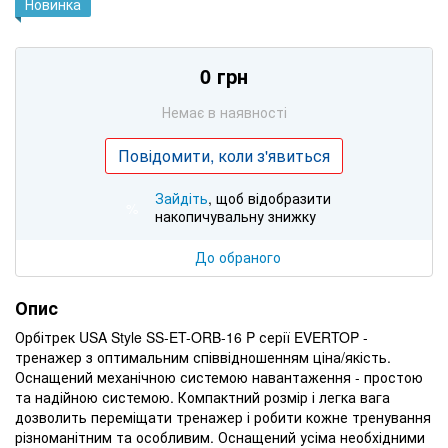
Новинка
0 грн
Немає в наявності
Повідомити, коли з'явиться
Зайдіть
, щоб відобразити
%
накопичувальну знижку
До обраного
Опис
Орбітрек USA Style SS-ET-ORB-16 P серії EVERTOP -
тренажер з оптимальним співвідношенням ціна/якість.
Оснащений механічною системою навантаження - простою
та надійною системою. Компактний розмір і легка вага
дозволить переміщати тренажер і робити кожне тренування
різноманітним та особливим. Оснащений усіма необхідними