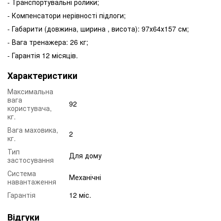
- Транспортувальні ролики;
- Компенсатори нерівності підлоги;
- Габарити (довжина, ширина , висота): 97х64х157 см;
- Вага тренажера: 26 кг;
- Гарантія 12 місяців.
Характеристики
Максимальна
вага
92
користувача,
кг.
Вага маховика,
2
кг.
Тип
Для дому
застосування
Система
Механічні
навантаження
Гарантія
12 міс.
Відгуки