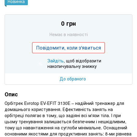
Новинка
0 грн
Немає в наявності
Повідомити, коли з'явиться
Зайдіть
, щоб відобразити
%
накопичувальну знижку
До обраного
Опис
Орбітрек Evrotop EV-EFIT 3130E – надійний тренажер для
домашнього користування. Ефективність занять на
орбітреці полягає в тому, що задіяні всі м'язи тіла. І при
цьому тренування залишається безпечним і нешкідливим,
тому що навантаження на суглоби мінімальне. Оснащений
основними якостями для продуктивних занять: 8-ми рівнева