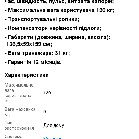
час, швидкість, пульс, витрата калорій;
- Максимальна вага користувача 120 кг;
- Транспортувальні ролики;
- Компенсатори нерівності підлоги;
- Габарити (довжина, ширина, висота):
136,5х59х159 см;
- Вага тренажера: 31 кг;
- Гарантія 12 місяців.
Характеристики
Максимальна
вага
120
користувача,
кг.
Вага маховика,
9
кг.
Тип
Для дому
застосування
Система
Магнітні