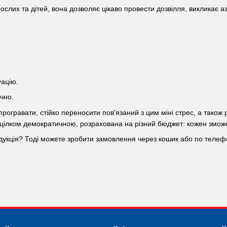
слих та дітей, вона дозволяє цікаво провести дозвілля, викликає а
уацію.
чно.
ей програвати, стійко переносити пов'язаний з цим міні стрес, а так
є цілком демократичною, розрахована на різний бюджет: кожен зможе
дукція? Тоді можете зробити замовлення через кошик або по телефо