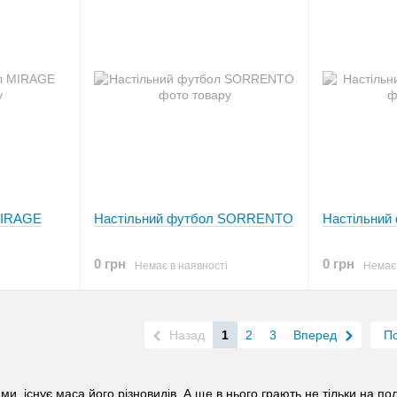
MIRAGE
Настільний футбол SORRENTO
Настільни
0 грн
0 грн
Немає в наявності
Немає 
Назад
1
2
3
Вперед
По
, існує маса його різновидів. А ще в нього грають не тільки на пол