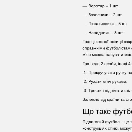
Воротар – 1 шт.
Захисники – 2 шт.
Півзахисники – 5 шт.
Нападники – 3 шт.
Гравці кожної позиції за
справжніми футболістами,
м'яч можна пасувати між г
Гра веде 2 особи, іноді 
Прокручувати ручку на
Рухати м'яч руками.
Трясти і піднімати стіл
Залежно від країни та ст
Що таке футб
Підлоговий футбол – це т
конструкціях стійкі, мож