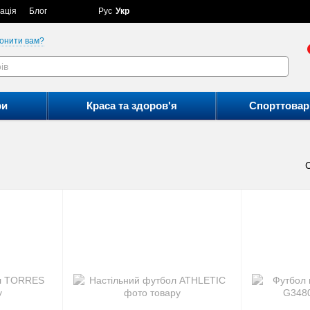
ація
Блог
Рус
Укр
онити вам?
ри
Краса та здоров'я
Спорттовар