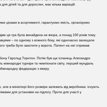
для дітей та для дорослих, має кілька варіацій.
ми цінами в асортименті, гарантуємо якість, організуємо
адже ця гра була винайдена не вчора, а понад 100 років тому.
авцями – по одному з кожного боку, які одночасно захищали
ого треба було закотити у ворота. Патент на неї отримав
іону Гарольд Торнтон. Потім був ще іспанець Алехандро
ть міжнародні турніри та чемпіонати світу, перший мундіаль
 Міжнародну федерацію з кікеру.
 але в мініатюрі його розміри залежать від виробника: існують
ніжками для установки на підлогу. Проте для участі у