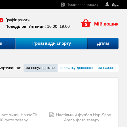
Порівняння товарів
Вхід
0
Графік роботи:
Мій кошик
0
Понеділок-п'ятниця:
10:00–19:00
и
Ігрові види спорту
Дітям
Сортування:
за популярністю
спочатку дешевше
за назвою