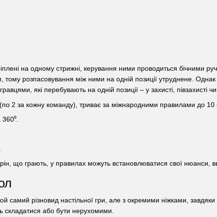
кріплені на одному стрижні, керування ними проводиться бічними р
 тому розпасовування між ними на одній позиції утруднене. Однак є
равцями, які перебувають на одній позиції – у захисті, півзахисті чи
4 (по 2 за кожну команду), триває за міжнародними правилами до 10
 360⁰.
.
орін, що грають, у правилах можуть встановлюватися свої нюанси, в
ол
ой самий різновид настільної гри, але з окремими ніжками, завдяки
уть складатися або бути нерухомими.