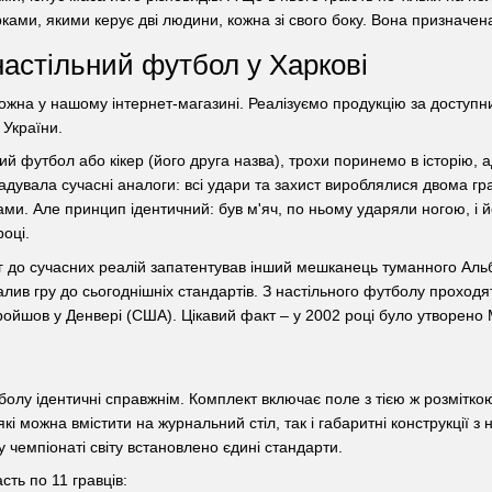
ками, якими керує дві людини, кожна зі свого боку. Вона призначена 
астільний футбол у Харкові
ожна у нашому інтернет-магазині. Реалізуємо продукцію за доступни
 України.
ий футбол або кікер (його друга назва), трохи поринемо в історію, 
дувала сучасні аналоги: всі удари та захист вироблялися двома гр
ми. Але принцип ідентичний: був м'яч, по ньому ударяли ногою, і й
році.
 до сучасних реалій запатентував інший мешканець туманного Альб
алив гру до сьогоднішніх стандартів. З настільного футболу проходя
ройшов у Денвері (США). Цікавий факт – у 2002 році було утворено
олу ідентичні справжнім. Комплект включає поле з тією ж розміткою,
кі можна вмістити на журнальний стіл, так і габаритні конструкції з 
у чемпіонаті світу встановлено єдині стандарти.
сть по 11 гравців: