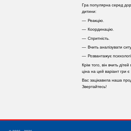
Гра популярна серед доро
дитини:
Реакцію.
Координацію.
Спритність.
Вчить аналізувати сит
Розвантажує психологі
Крім того, він вчить діт
ціна на цей варіант гри 
Вас зацікавила наша про
Звертайтесь!