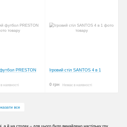
й футбол PRESTON
Ігровий стіл SANTOS 4 в 1
0 грн
в наявності
Немає в наявності
казати все
і, а й на столах – для цього було винайдено настільну гру