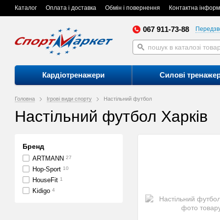
Каталог
Оплата і доставка
Обмін і повернення
Контактна інформ
067 911-73-88
Передзв
Кардіотренажери
Силові тренаже
Головна
Ігрові види спорту
Настільний футбол
Настільний футбол Харків
Бренд
ARTMANN
27
Hop-Sport
10
HouseFit
1
Kidigo
4