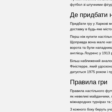
футбол зі штучними фігур
Де придбати н
Придбати гру у Харкові м
доставку в будь-яке місто
Перш ніж купити настільн
Щоправда вона мало нага
ворота та були нападника
англієць Лоуренс у 1913 
Більш наближений аналог
Фіністерре, який удоскон
датується 1975 роком і п
Правила гри
Правила настільного футб
як невеликі майданчики, я
міжнародних турнірах та 
З кожного боку беруть уча