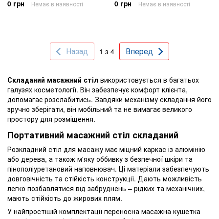
0 грн
0 грн
Немає в наявності
Немає в наявності
Назад
Вперед
1 з 4
Складаний масажний стіл
використовується в багатьох
галузях косметології. Він забезпечує комфорт клієнта,
допомагає розслабитись. Завдяки механізму складання його
зручно зберігати, він мобільний та не вимагає великого
простору для розміщення.
Портативний масажний стіл складаний
Розкладний стіл для масажу має міцний каркас із алюмінію
або дерева, а також м'яку оббивку з безпечної шкіри та
пінополіуретановий наповнювач. Ці матеріали забезпечують
довговічність та стійкість конструкції. Дають можливість
легко позбавлятися від забруднень – рідких та механічних,
мають стійкість до жирових плям.
У найпростішій комплектації переносна масажна кушетка