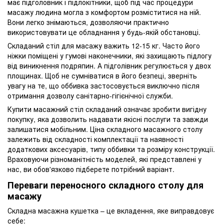
має підголовник і підлокітники, щоб під час процедури
масажу людина могла з комфортом розміститися на ній.
Вони легко знімаються, дозволяючи практично
використовувати це обладнання у будь-якій обстановці.
Складаний стіл для масажу важить 12-15 кг. Часто його
ніжки поміщені у гумові наконечники, які захищають підлогу
від виникнення подряпин. А підголівник регулюється у двох
площинах. Щоб не сумніватися в його безпеці, зверніть
увагу на те, що оббивка застосовується виключно після
отримання дозволу санітарно-гігієнічної служби.
Купити масажний стіл складаний означає зробити вигідну
покупку, яка дозволить надавати якісні послуги та завжди
залишатися мобільним. Ціна складного масажного столу
залежить від складності комплектації та наявності
додаткових аксесуарів, типу оббивки та розміру конструкції.
Враховуючи різноманітність моделей, які представлені у
нас, ви обов'язково підберете потрібний варіант.
Переваги переносного складного столу для
масажу
Складна масажна кушетка – це вкладення, яке виправдовує
себе: