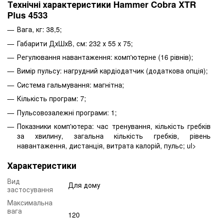
Технічні характеристики Hammer Cobra XTR
Plus 4533
Вага, кг: 38,5;
Габарити ДхШхВ, см: 232 х 55 х 75;
Регулювання навантаження: комп'ютерне (16 рівнів);
Вимір пульсу: нагрудний кардіодатчик (додаткова опція);
Система гальмування: магнітна;
Кількість програм: 7;
Пульсовозалежні програми: 1;
Показники комп'ютера: час тренування, кількість гребків
за хвилину, загальна кількість гребків, рівень
навантаження, дистанція, витрата калорій, пульс; ul>
Характеристики
Вид
Для дому
застосування
Максимальна
вага
120