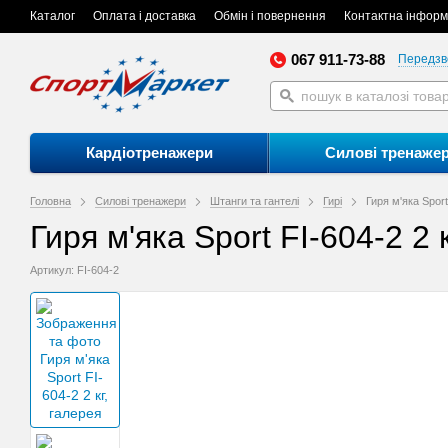
Каталог
Оплата і доставка
Обмін і повернення
Контактна інформ
067 911-73-88
Передзв
Кардіотренажери
Силові тренаже
Головна
Силові тренажери
Штанги та гантелі
Гирі
Гиря м'яка Sport
Гиря м'яка Sport FI-604-2 2 
Артикул: FI-604-2