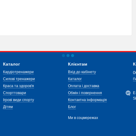
Каталог
Клієнтам
К
Кардіотренажери
Вхід до кабінету
0
Силові тренажери
Каталог
П
Краса та здоров'я
Оплата і доставка
Спорттовари
Обмін і повернення
Е
S
Ігрові види спорту
Контактна інформація
Дітям
Блог
Ми в соцмережах