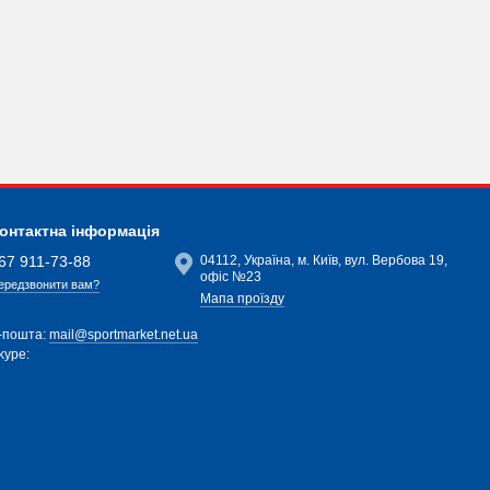
онтактна інформація
67 911-73-88
04112, Україна, м. Київ, вул. Вербова 19,
офіс №23
ередзвонити вам?
Мапа проїзду
-пошта:
mail@sportmarket.net.ua
kype: