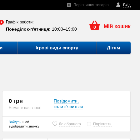
Порівняння товарів
Вхід
0
Графік роботи:
Мій кошик
0
Понеділок-п'ятниця:
10:00–19:00
и
Ігрові види спорту
Дітям
0 грн
Повідомити,
коли з'явиться
Немає в наявності
Зайдіть
, щоб
До обраного
Порівняти
відобразити знижку