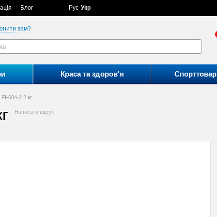
ація
Блог
Рус
Укр
онити вам?
ри
Краса та здоров'я
Спорттовар
 FI-604-2 2 кг
кг
Написати відгук