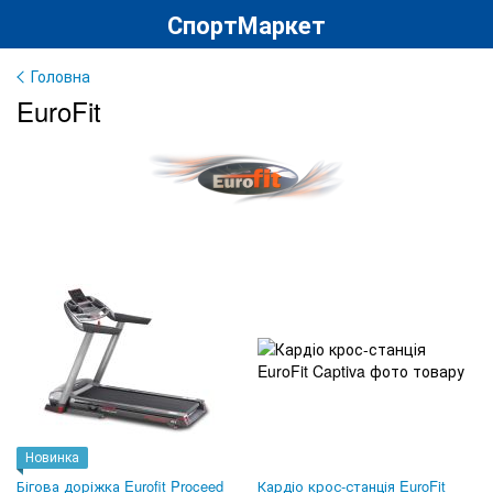
СпортМаркет
Головна
EuroFit
Новинка
Бігова доріжка Eurofit Proceed
Кардіо крос-станція EuroFit