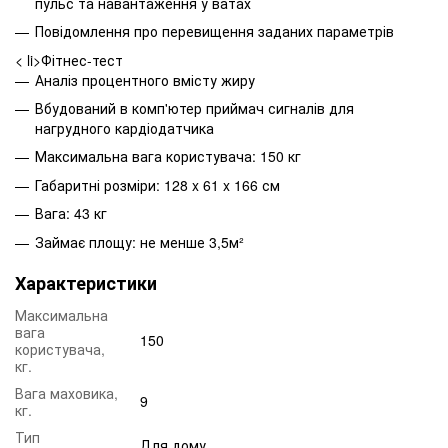
пульс та навантаження у ватах
Повідомлення про перевищення заданих параметрів
< li>Фітнес-тест
Аналіз процентного вмісту жиру
Вбудований в комп'ютер приймач сигналів для
нагрудного кардіодатчика
Максимальна вага користувача: 150 кг
Габаритні розміри: 128 x 61 x 166 см
Вага: 43 кг
Займає площу: не менше 3,5м²
Характеристики
Максимальна
вага
150
користувача,
кг.
Вага маховика,
9
кг.
Тип
Для дому