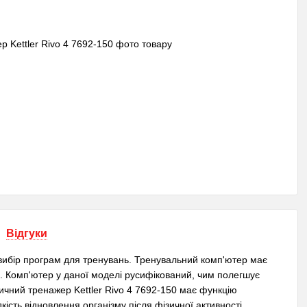
Відгуки
 вибір програм для тренувань. Тренувальний комп'ютер має
. Комп'ютер у даної моделі русифікований, чим полегшує
ичний тренажер Kettler Rivo 4 7692-150 має функцію
ість відновлення організму після фізичної активності.