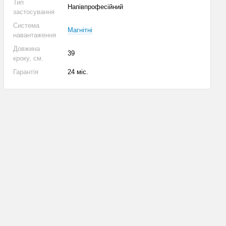
Тип
Напівпрофесійний
застосування
Система
Магнітні
навантаження
Довжина
39
кроку, см.
Гарантія
24 міс.