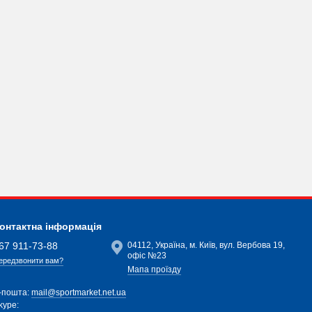
онтактна інформація
67 911-73-88
04112, Україна, м. Київ, вул. Вербова 19,
офіс №23
ередзвонити вам?
Мапа проїзду
-пошта:
mail@sportmarket.net.ua
kype: