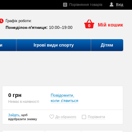
Порівняння товарів
Вхід
0
Графік роботи:
Мій кошик
0
Понеділок-п'ятниця:
10:00–19:00
и
Ігрові види спорту
Дітям
0 грн
Повідомити,
коли з'явиться
Немає в наявності
Зайдіть
, щоб
До обраного
Порівняти
відобразити знижку