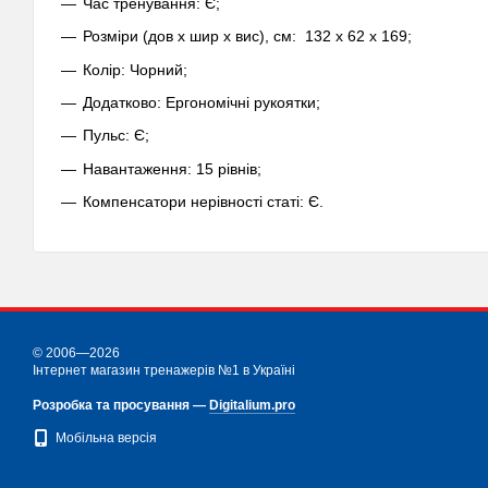
Час тренування: Є;
Розміри (дов х шир х вис), см: 132 x 62 x 169;
Колір: Чорний;
Додатково: Ергономічні рукоятки;
Пульс: Є;
Навантаження: 15 рівнів;
Компенсатори нерівності статі: Є.
© 2006—2026
Інтернет магазин тренажерів №1 в Україні
Розробка та просування —
Digitalium.pro
Мобільна версія