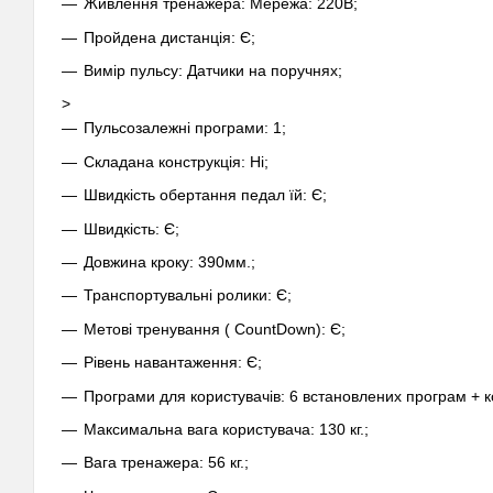
Живлення тренажера: Мережа: 220В;
Пройдена дистанція: Є;
Вимір пульсу: Датчики на поручнях;
>
Пульсозалежні програми: 1;
Складана конструкція: Ні;
Швидкість обертання педал їй: Є;
Швидкість: Є;
Довжина кроку: 390мм.;
Транспортувальні ролики: Є;
Метові тренування ( CountDown): Є;
Рівень навантаження: Є;
Програми для користувачів: 6 встановлених програм + к
Максимальна вага користувача: 130 кг.;
Вага тренажера: 56 кг.;