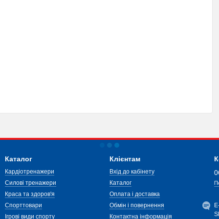
Каталог
Клієнтам
К
Кардіотренажери
Вхід до кабінету
0
Силові тренажери
Каталог
П
Краса та здоров'я
Оплата і доставка
Спорттовари
Обмін і повернення
Е
S
Ігрові види спорту
Контактна інформація