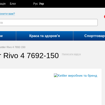
ація
Блог
Рус
Укр
онити вам?
ри
Краса та здоров'я
Спорттовар
ttler Rivo 4 7692-150
r Rivo 4 7692-150
Написати відгук