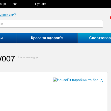
ація
Блог
Рус
Укр
онити вам?
ри
Краса та здоров'я
Спорттовар
W007
Написати відгук