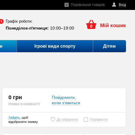
Порівняння товарів
Вхід
0
Графік роботи:
Мій кошик
0
Понеділок-п'ятниця:
10:00–19:00
и
Ігрові види спорту
Дітям
0 грн
Повідомити,
коли з'явиться
Немає в наявності
Зайдіть
, щоб
До обраного
Порівняти
відобразити знижку