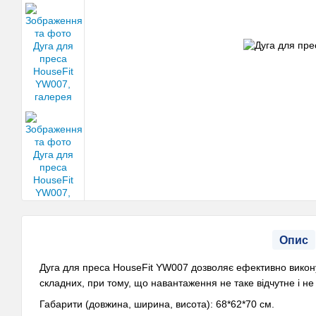
Опис
Дуга для преса HouseFit YW007 дозволяє ефективно виконув
складних, при тому, що навантаження не таке відчутне і н
Габарити (довжина, ширина, висота): 68*62*70 см.