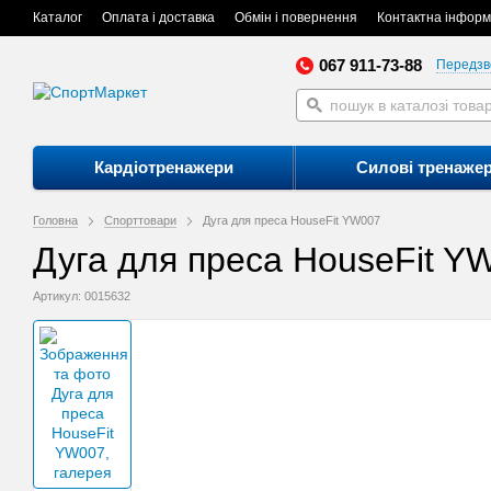
Каталог
Оплата і доставка
Обмін і повернення
Контактна інформ
067 911-73-88
Передзв
Кардіотренажери
Силові тренаже
Головна
Спорттовари
Дуга для преса HouseFit YW007
Дуга для преса HouseFit Y
Артикул: 0015632