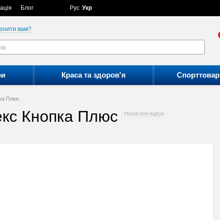
ація
Блог
Рус
Укр
онити вам?
ри
Краса та здоров'я
Спорттовар
ка Плюс
екс Кнопка Плюс
Написати відгук