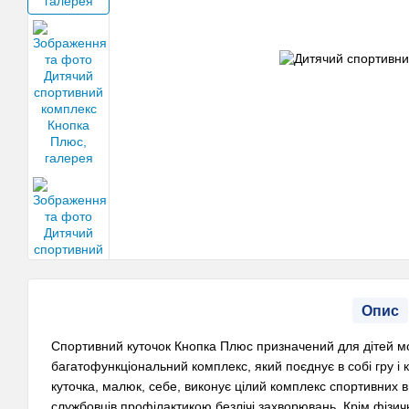
Опис
Спортивний куточок Кнопка Плюс призначений для дітей моло
багатофункціональний комплекс, який поєднує в собі гру і
куточка, малюк, себе, виконує цілий комплекс спортивних в
службовців профілактикою безлічі захворювань. Крім фізич