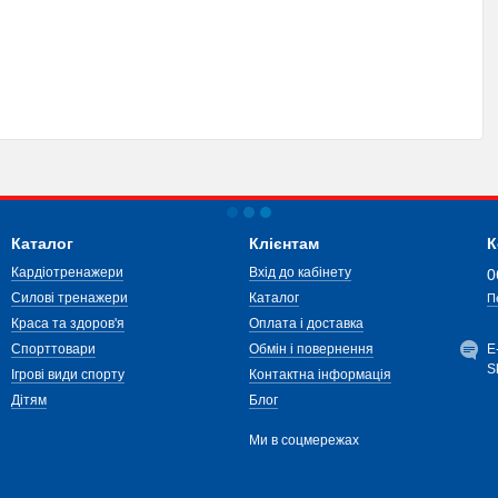
Каталог
Клієнтам
К
Кардіотренажери
Вхід до кабінету
0
Силові тренажери
Каталог
П
Краса та здоров'я
Оплата і доставка
Спорттовари
Обмін і повернення
Е
S
Ігрові види спорту
Контактна інформація
Дітям
Блог
Ми в соцмережах