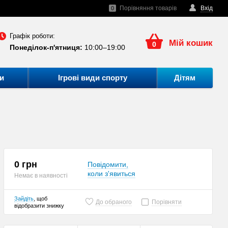
Порівняння товарів
Вхід
0
Графік роботи:
Мій кошик
0
Понеділок-п'ятниця:
10:00–19:00
и
Ігрові види спорту
Дітям
0 грн
Повідомити,
коли з'явиться
Немає в наявності
Зайдіть
, щоб
До обраного
Порівняти
відобразити знижку