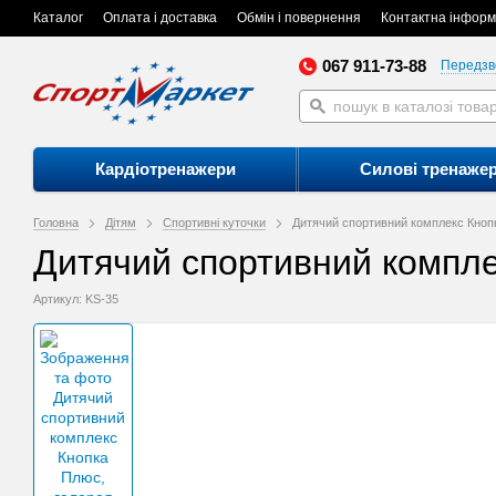
Каталог
Оплата і доставка
Обмін і повернення
Контактна інформ
067 911-73-88
Передзв
Кардіотренажери
Силові тренаже
Головна
Дітям
Спортивні куточки
Дитячий спортивний комплекс Кноп
Дитячий спортивний компл
Артикул: KS-35