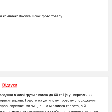
Відгуки
дшої вікової групи з вагою до 60 кг. Це універсальний і
 корисні вправи. Граючи на дитячому ігровому спорядженні
прав, сприяють як зміцненню м'язового корсета, а й
ного розвитку та зміцнення здоров'я, спорт допомагає дітям