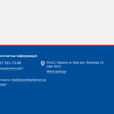
онтактна інформація
67 911-73-88
04112, Україна, м. Київ, вул. Вербова 19,
офіс №23
ередзвонити вам?
Мапа проїзду
-пошта:
mail@sportmarket.net.ua
kype: