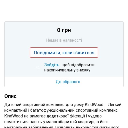
0 грн
Немає в наявності
Повідомити, коли з'явиться
Зайдіть
, щоб відобразити
%
накопичувальну знижку
До обраного
Опис
Дитячий спортивний комплекс для дому KindWood – Легкий,
компактний і багатофункціональний спортивний комплекс
KindWood не вимагає додаткової фіксації і чудово
поміститься навіть у малогабаритній квартирі, а його
нейтральна забарвлення дозволить використовувати його