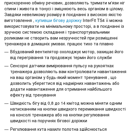
прискоренню обміну речовин, дозволяють тримати м'язи ніг
спини і живота в тонусі і зміцнюють весь організм в цілому.
Завдяки невеликому розміру в поєднанні з високою якістю
виготовлення ,
купивши бігову доріжку
InterFit TS4 її можна
використовувати на мінімальному просторі, а в поєднанні із
зручною системою складання і транспортувальними
роликами не створить вам незручностей при розміщенні
тренажера в домашніх умовах. працює тихо та плавно
Вбудований вентилятор охолоджує мотор, захищає його
від перегрівання та продовжує термін його служби
Сенсорні датчики вимірювання пульсу на рукоятках
тренажера дозволяють вам контролювати навантаження
на ваш організм у будь-який момент тренування , що
дозволить уберегтися від надмірних навантажень або
додати навантаження для отримання найбільшого
ефекту від тренування
Швидкість бігу від 0,8 до 14 км/год можна міняти одним
натисканням на кнопки швидкого перемикання швидкості
на консолі тренажера або на кнопки регулювання
швидкості на поручнях бігової доріжки
Регулювання кута нахилу полотна здійснюється