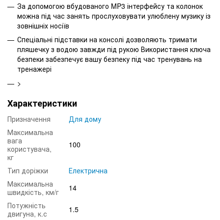
За допомогою вбудованого MP3 інтерфейсу та колонок
можна під час занять прослуховувати улюблену музику із
зовнішніх носіїв
Спеціальні підставки на консолі дозволяють тримати
пляшечку з водою завжди під рукою Використання ключа
безпеки забезпечує вашу безпеку під час тренувань на
тренажері
>
Характеристики
Призначення
Для дому
Максимальна
вага
100
користувача,
кг
Тип доріжки
Електрична
Максимальна
14
швидкість, км/г
Потужність
1.5
двигуна, к.с