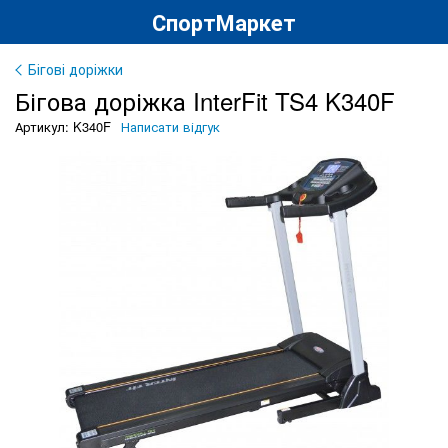
СпортМаркет
Бігові доріжки
Бігова доріжка InterFit TS4 K340F
Артикул: K340F
Написати відгук