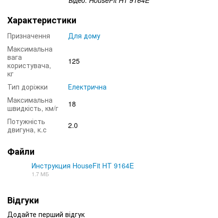
Характеристики
Призначення
Для дому
Максимальна
вага
125
користувача,
кг
Тип доріжки
Електрична
Максимальна
18
швидкість, км/г
Потужність
2.0
двигуна, к.с
Файли
Инструкция HouseFit HТ 9164E
1.7 МБ
PDF
Відгуки
Додайте перший відгук