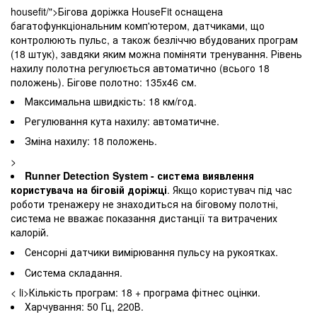
housefit/">Бігова доріжка HouseFit оснащена
багатофункціональним комп'ютером, датчиками, що
контролюють пульс, а також безліччю вбудованих програм
(18 штук), завдяки яким можна поміняти тренування. Рівень
нахилу полотна регулюється автоматично (всього 18
положень). Бігове полотно: 135х46 см.
Максимальна швидкість: 18 км/год.
Регулювання кута нахилу: автоматичне.
Зміна нахилу: 18 положень.
>
Runner Detection System - система виявлення
користувача на біговій доріжці
. Якщо користувач під час
роботи тренажеру не знаходиться на біговому полотні,
система не вважає показання дистанції та витрачених
калорій.
Сенсорні датчики вимірювання пульсу на рукоятках.
Система складання.
< li>Кількість програм: 18 + програма фітнес оцінки.
Харчування: 50 Гц, 220В.