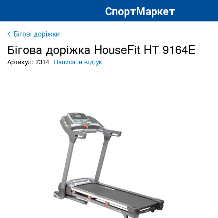
СпортМаркет
Бігові доріжки
Бігова доріжка HouseFit HТ 9164E
Артикул: 7314
Написати відгук