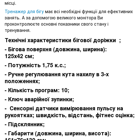
місці.
Тренажер для бігу
має всі необхідні функції для ефективних
занять. А за допомогою великого монітора Ви
проконтролюєте основні показники свого стану і
тренування.
Технічні характеристики бігової доріжки ;
- Бігова поверхня (довжина, ширина):
125х42 см;
- Потужність 1,75 к.с.;
- Ручне регулювання кута нахилу в 3-х
положеннях;
- Кількість програм: 10;
- Ключ аварійної зупинки;
- Сенсорні датчики вимірювання пульсу на
рукоятках; швидкість, відстань, фітнес оцінка;
- Підсклянник;
- Габарити (довжина, ширина, висота):
161х76х130 см;