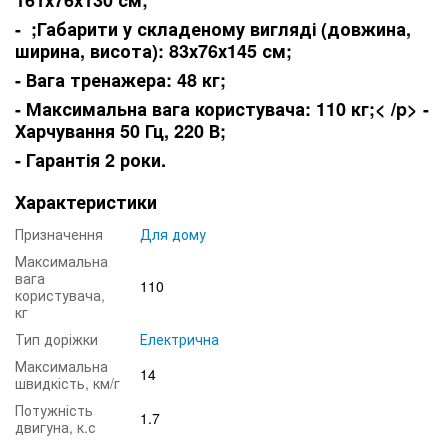
- ;Габарити у складеному вигляді (довжина,
ширина, висота): 83х76х145 см;
- Вага тренажера: 48 кг;
- Максимальна вага користувача: 110 кг;< /p> -
Харчування 50 Гц, 220 В;
- Гарантія 2 роки.
Характеристики
Призначення
Для дому
Максимальна
вага
110
користувача,
кг
Тип доріжки
Електрична
Максимальна
14
швидкість, км/г
Потужність
1.7
двигуна, к.с