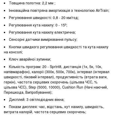
Товщина полотна: 2,2 мм ;
Інноваційна повітряна амортизація з технологією AirTrain;
Регулювання швидкості: 0,8 - 20 км/год;
Регулювання кута нахилу: 0 - 15º;
Регулювання кута нахилу електрична;
Сенсорні датчики вимірювання пульсу;
Кнопки швидкого регулювання швидкості та кута нахилу
на консолі;
Ключ аварійної зупинки;
Кількість програм: 20 - Sprint8, дистанція (1к, 5к, 10к,
напівмарафон), калорії (300к, 500к, 700к), інтервал (інтервал
швидкості, піковий інтервал), продуктивність (втрата ваги,
геркін), частота серцевих скорочень (цільова ЧСС, %
цільова ЧСС), Step (5000, 10000), Cushion Run (Начі наючий,
Перешкода, Випробування);
Дисплей: 3 світлодіодних вікна;
Покази дисплея: час, відстань, кут нахилу, швидкість,
витрата калорій, частота серцевих скорочень;