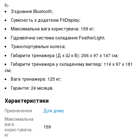
li>
З'єднання Bluetooth;
Сумісність з додатком FitDisplay;
Максимальна вага користувача: 159 кг;
Гідравлічна система складання FeatherLight;
Транспортувальні колеса;
Габарити тренажера (Д х Ш х В): 206 х 97 х 147 см;
Габарити тренажера у складеному вигляді: 114 х 97 х 181
см;
Вага тренажера: 125 кг;
Гарантія: 24 місяців.
Характеристики
Призначення
Для дому
Максимальна
вага
159
користувача,
кг