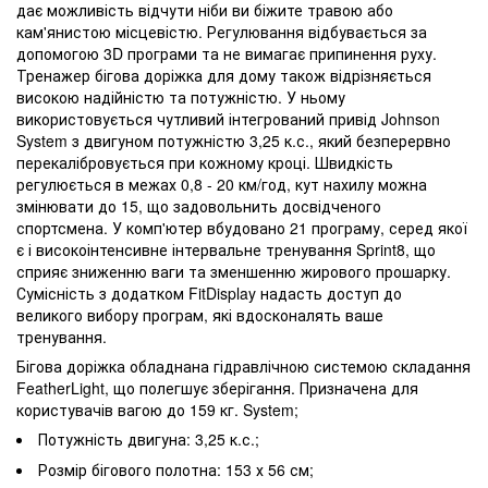
дає можливість відчути ніби ви біжите травою або
кам'янистою місцевістю. Регулювання відбувається за
допомогою 3D програми та не вимагає припинення руху.
Тренажер бігова доріжка для дому також відрізняється
високою надійністю та потужністю. У ньому
використовується чутливий інтегрований привід Johnson
System з двигуном потужністю 3,25 к.с., який безперервно
перекалібровується при кожному кроці. Швидкість
регулюється в межах 0,8 - 20 км/год, кут нахилу можна
змінювати до 15, що задовольнить досвідченого
спортсмена. У комп'ютер вбудовано 21 програму, серед якої
є і високоінтенсивне інтервальне тренування Sprint8, що
сприяє зниженню ваги та зменшенню жирового прошарку.
Сумісність з додатком FitDisplay надасть доступ до
великого вибору програм, які вдосконалять ваше
тренування.
Бігова доріжка обладнана гідравлічною системою складання
FeatherLight, що полегшує зберігання. Призначена для
користувачів вагою до 159 кг. System;
Потужність двигуна: 3,25 к.с.;
Розмір бігового полотна: 153 х 56 см;