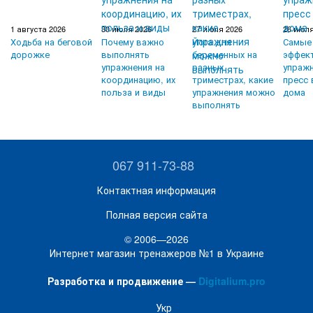
1 августа 2026
30 июля 2026
27 июля 2026
26 июля
Ходьба на беговой
Почему важно
Йога для
Самые
дорожке
выполнять
беременных на
эффек
упражнения на
разных
упражн
координацию, их
триместрах, какие
пресс 
польза и виды
упражнения можно
дома
выполнять
067 911-73-88
Контактная информация
Полная версия сайта
© 2006—2026
Интернет магазин тренажеров №1 в Украине
Разработка и продвижение —
Digitalium.pro
Укр