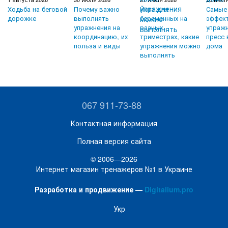
Ходьба на беговой
Почему важно
Йога для
Самые
дорожке
выполнять
беременных на
эффек
упражнения на
разных
упражн
координацию, их
триместрах, какие
пресс 
польза и виды
упражнения можно
дома
выполнять
067 911-73-88
Контактная информация
Полная версия сайта
© 2006—2026
Интернет магазин тренажеров №1 в Украине
Разработка и продвижение —
Digitalium.pro
Укр