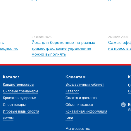
27 июля 2026
26 июля 2026
ть
Йога для беременных на разных
Самые эфф
нацию, их
триместрах, какие упражнения
на пресс в 
можно выполнять
Каталог
Клиентам
К
Кардиотренажеры
Вход в личный кабинет
0
Силовые тренажеры
Каталог
О
Красота и здоровье
Оплата и доставка
Спорттовары
Обмен и возврат
E
S
Игровые виды спорта
Контактная информация
Детям
Блог
Мы в соцсетях