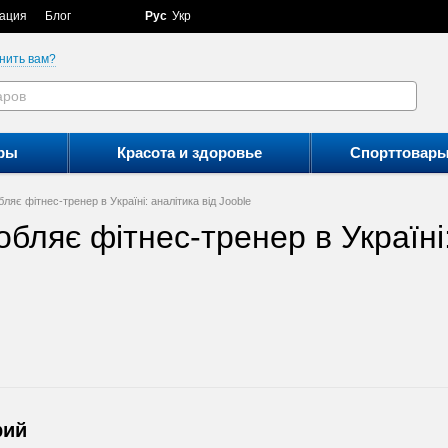
ация
Блог
Рус
Укр
нить вам?
ры
Красота и здоровье
Спорттовар
бляє фітнес-тренер в Україні: аналітика від Jooble
обляє фітнес-тренер в Україні:
рий