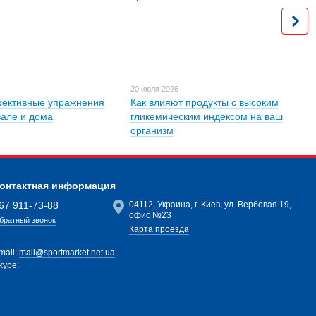
20 июля 2026
ективные упражнения
Как влияют продукты с высоким
зале и дома
гликемическим индексом на ваш
организм
онтактная информация
67 911-73-88
04112, Украина, г. Киев, ул. Вербовая 19,
офис №23
братный звонок
Карта проезда
mail:
mail@sportmarket.net.ua
kype: