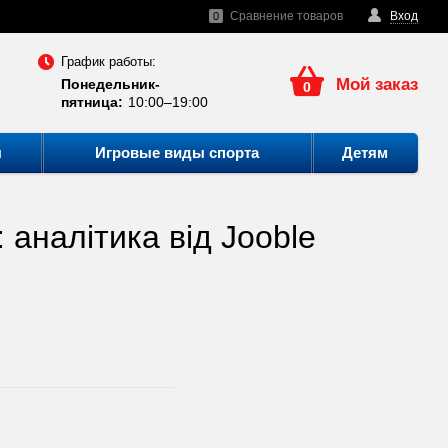
Сравнение товаров
Вход
0
График работы:
Мой заказ
Понедельник-
0
пятница:
10:00–19:00
ы
Игровые виды спорта
Детям
 аналітика від Jooble