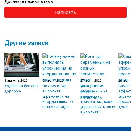
Добавьте первый отзыв
Написать
Другие записи
1 августа 2026
30 июля 2026
27 июля 2026
26 июля
Ходьба на беговой
Почему важно
Йога для
Самые
дорожке
выполнять
беременных на
эффек
упражнения на
разных
упражн
координацию, их
триместрах, какие
пресс 
польза и виды
упражнения можно
дома
выполнять