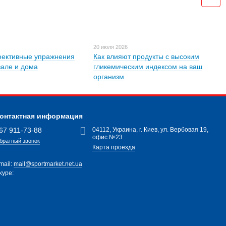
20 июля 2026
ективные упражнения
Как влияют продукты с высоким
зале и дома
гликемическим индексом на ваш
организм
онтактная информация
67 911-73-88
04112, Украина, г. Киев, ул. Вербовая 19,
офис №23
братный звонок
Карта проезда
mail:
mail@sportmarket.net.ua
kype: