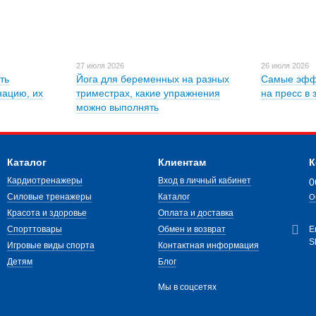
27 июля 2026
26 июля 2026
ть
Йога для беременных на разных
Самые эфф
нацию, их
триместрах, какие упражнения
на пресс в 
можно выполнять
Каталог
Клиентам
К
Кардиотренажеры
Вход в личный кабинет
0
Силовые тренажеры
Каталог
О
Красота и здоровье
Оплата и доставка
Спорттовары
Обмен и возврат
E
S
Игровые виды спорта
Контактная информация
Детям
Блог
Мы в соцсетях