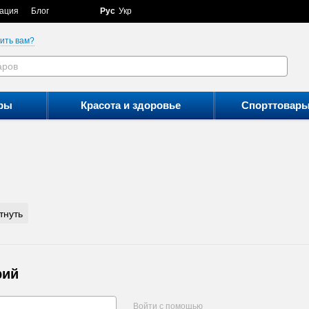
ация
Блог
Рус
Укр
ить вам?
ры
Красота и здоровье
Спорттовар
тнуть
рий
Войти с помощью