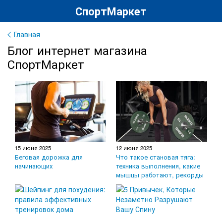
СпортМаркет
Главная
Блог интернет магазина
СпортМаркет
15 июня 2025
12 июня 2025
Беговая дорожка для
Что такое становая тяга:
начинающих
техника выполнения, какие
мышцы работают, рекорды