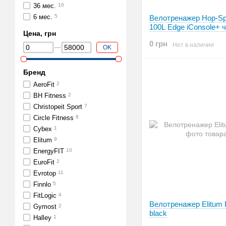
36 мес.
10
6 мес.
5
Велотренажер Hop-Sp
100L Edge iConsole+ 
Цена, грн
0 грн
Нет в наличии
OK
Бренд
AeroFit
2
BH Fitness
2
Christopeit Sport
7
Circle Fitness
8
Cybex
1
Elitum
9
EnergyFIT
10
EuroFit
2
Evrotop
11
Finnlo
5
FitLogic
4
Велотренажер Elitum
Gymost
2
black
Halley
1