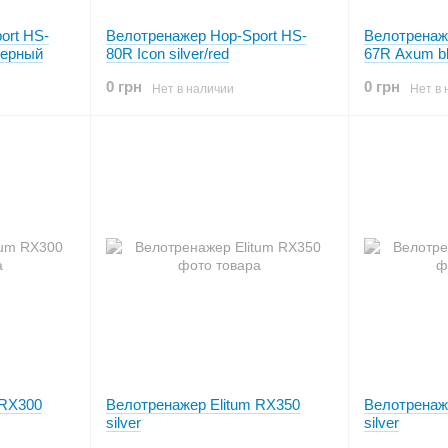
ort HS-
Велотренажер Hop-Sport HS-
Велотренаж
черный
80R Icon silver/red
67R Axum bl
0 грн
0 грн
Нет в наличии
Нет в 
 RX300
Велотренажер Elitum RX350
Велотренаж
silver
silver