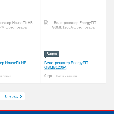
Видео
ер HouseFit HB
Велотренажер EnergyFIT
GBМВ1206A
0 грн
наличии
Нет в наличии
7
Вперед