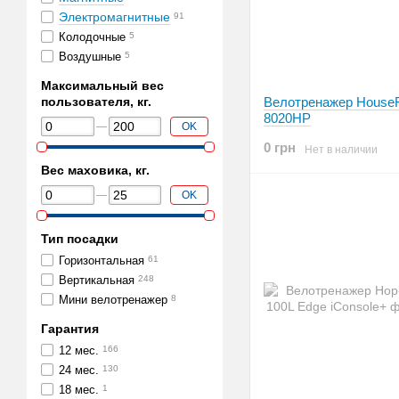
Электромагнитные
91
Колодочные
5
Воздушные
5
Максимальный вес
пользователя, кг.
Велотренажер HouseF
8020HP
OK
0 грн
Нет в наличии
Вес маховика, кг.
OK
Тип посадки
Горизонтальная
61
Вертикальная
248
Мини велотренажер
8
Гарантия
12 мес.
166
24 мес.
130
18 мес.
1