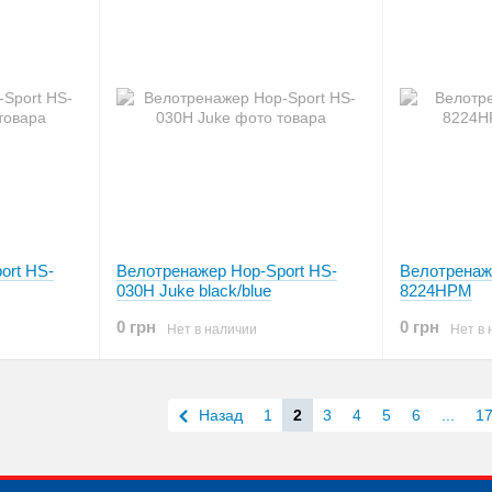
ort HS-
Велотренажер Hop-Sport HS-
Велотренаж
030H Juke black/blue
8224HPM
0 грн
0 грн
Нет в наличии
Нет в 
Назад
1
2
3
4
5
6
...
1