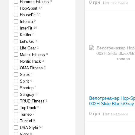
Hammer Fitness
3
0 грн
Нет в наличии
Hop-Sport
47
HouseFit
60
Intenza
2
InterFit
10
Kettler
8
Let's Go
6
Life Gear
1
Matrix Fitness
9
NordicTrack
3
OMA Fitness
2
Solex
1
Spirit
4
Sportop
6
Stingray
3
Велотренажер Hop-Sp
TRUE Fitness
1
002H Slide Black/Gray
TopTrack
3
0 грн
Torneo
7
Нет в наличии
Tunturi
9
USA Style
57
Vigor
8