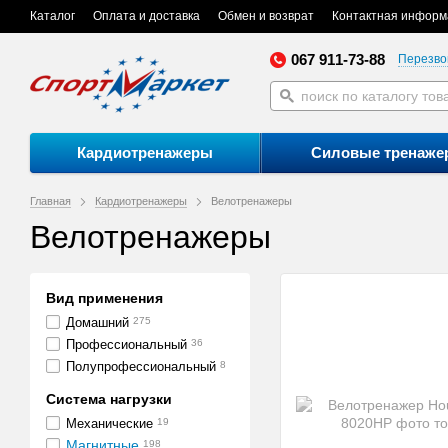
Каталог
Оплата и доставка
Обмен и возврат
Контактная информ
067 911-73-88
Перезво
Кардиотренажеры
Силовые тренаже
Главная
Кардиотренажеры
Велотренажеры
Велотренажеры
Вид применения
Домашний
275
Профессиональный
36
Полупрофессиональный
8
Система нагрузки
Механические
19
Магнитные
198