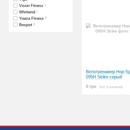
Vision Fitness
1
Whirlwind
1
Yowza Fitness
2
Besport
2
Велотренажер Hop-Sp
095H Strike серый
0 грн
Нет в наличии