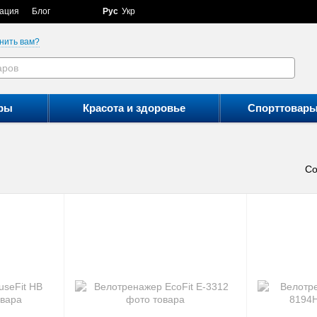
ация
Блог
Рус
Укр
нить вам?
ры
Красота и здоровье
Спорттовар
Со