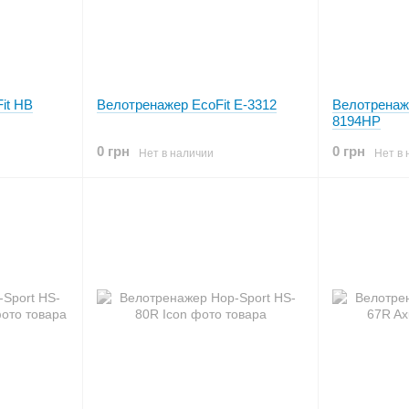
it HB
Велотренажер EcoFit E-3312
Велотренаж
8194HP
0 грн
0 грн
Нет в наличии
Нет в 