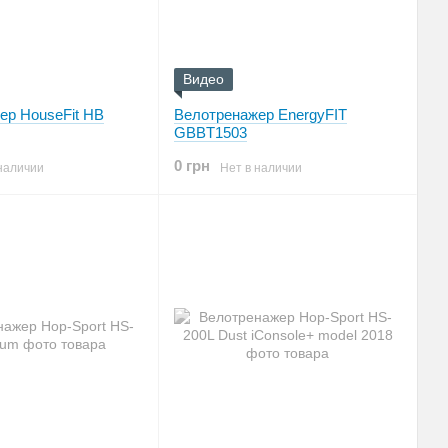
Видео
ер HouseFit HB
Велотренажер EnergyFIT
GBBT1503
0 грн
наличии
Нет в наличии