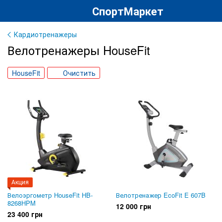
СпортМаркет
Кардиотренажеры
Велотренажеры HouseFit
HouseFit
Очистить
Акция
Велоэргометр HouseFit HB-
Велотренажер EcoFit E 607B
8268HPM
12 000 грн
23 400 грн