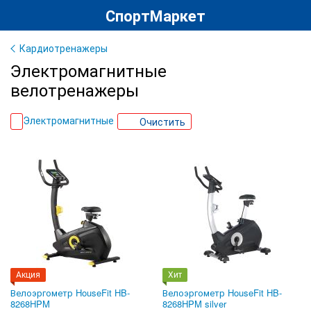
СпортМаркет
Кардиотренажеры
Электромагнитные
велотренажеры
Электромагнитные
Очистить
Акция
Хит
Велоэргометр HouseFit HB-
Велоэргометр HouseFit HB-
8268HPM
8268HPM silver