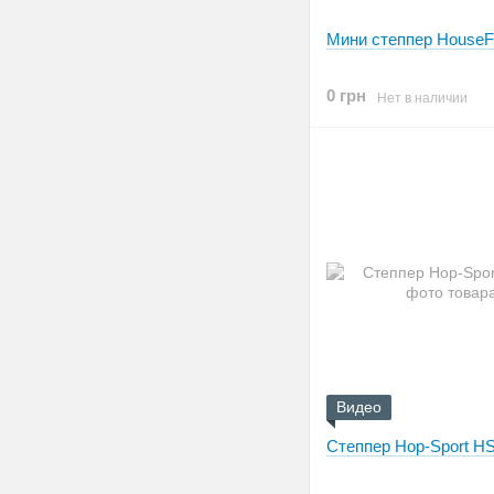
Мини степпер HouseFi
0 грн
Нет в наличии
Видео
Степпер Hop-Sport H