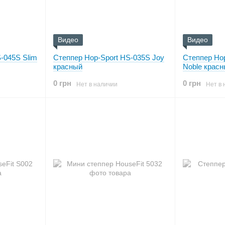
Видео
Видео
-045S Slim
Степпер Hop-Sport HS-035S Joy
Степпер Ho
красный
Noble крас
0 грн
0 грн
Нет в наличии
Нет в 