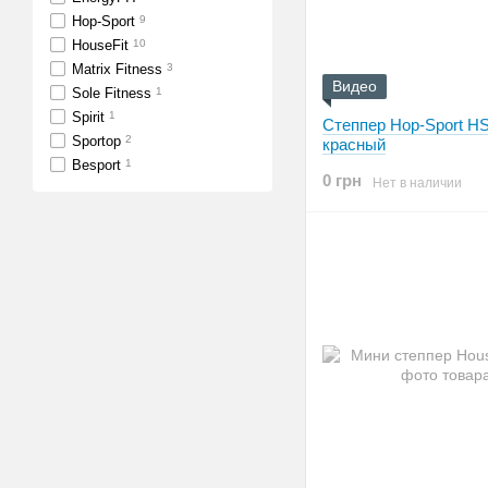
Hop-Sport
9
HouseFit
10
Matrix Fitness
3
Видео
Sole Fitness
1
Spirit
1
Степпер Hop-Sport HS
Sportop
2
красный
Besport
1
0 грн
Нет в наличии