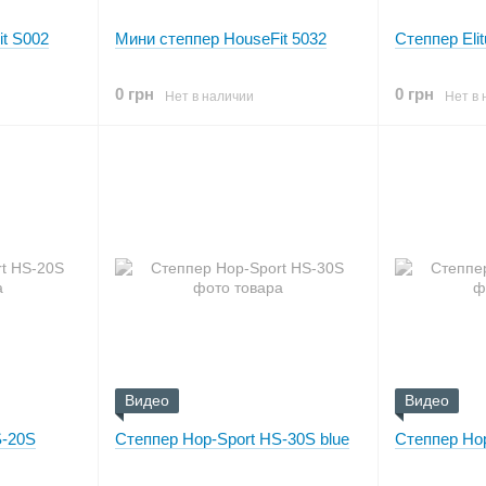
t S002
Мини степпер HouseFit 5032
Степпер Eli
0 грн
0 грн
Нет в наличии
Нет в 
Видео
Видео
S-20S
Степпер Hop-Sport HS-30S blue
Степпер Ho