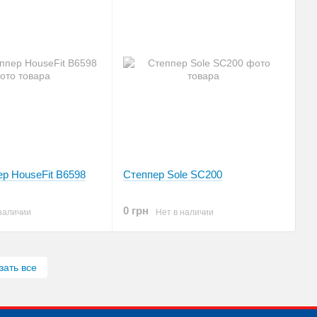
р HouseFit B6598
Степпер Sole SC200
0 грн
наличии
Нет в наличии
зать все