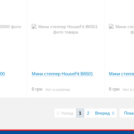
000
Мини степпер HouseFit B6501
Мини степпе
0 грн
0 грн
Нет в наличии
Нет в 
Назад
1
2
Вперед
Пока