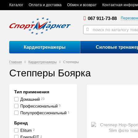
Каталог
Оплата и доставка
Обмен и возврат
Контактная информ
067 911-73-88
Перезвон
Кардиотренажеры
Силовые тренаже
Главная
Кардиотренажеры
Степперы
Степперы Боярка
Тип применения
Домашний
23
Профессиональный
5
Полупрофессиональный
1
Бренд
Elitum
2
EnergyFIT
2