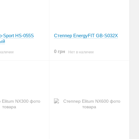
p-Sport HS-055S
Степпер EnergyFIT GB-S032X
ный
0 грн
наличии
Нет в наличии