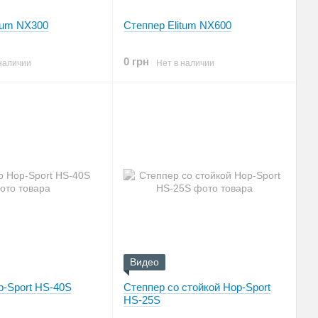
tum NX300
Степпер Elitum NX600
0 грн
наличии
Нет в наличии
Видео
p-Sport HS-40S
Степпер со стойкой Hop-Sport
HS-25S