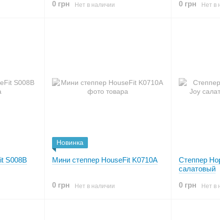
0 грн
0 грн
Нет в наличии
Нет в 
Новинка
it S008B
Мини степпер HouseFit K0710A
Степпер Hop
салатовый
0 грн
0 грн
Нет в наличии
Нет в 