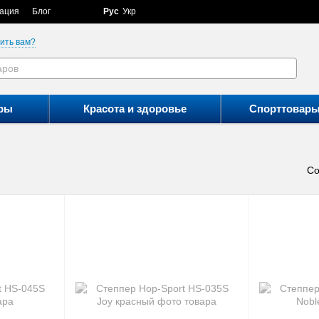
ация
Блог
Рус
Укр
ить вам?
ры
Красота и здоровье
Спорттовар
Со