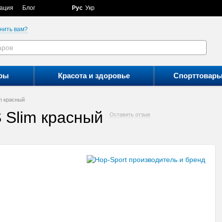
ация
Блог
Рус
Укр
нить вам?
ры
Красота и здоровье
Спорттовар
m красный
 Slim красный
Оставить отзыв