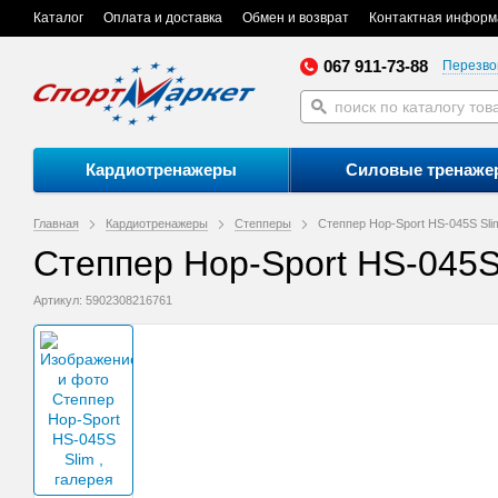
Каталог
Оплата и доставка
Обмен и возврат
Контактная информ
067 911-73-88
Перезво
Кардиотренажеры
Силовые тренаже
Главная
Кардиотренажеры
Степперы
Степпер Hop-Sport HS-045S Sli
Степпер Hop-Sport HS-045S
Артикул: 5902308216761