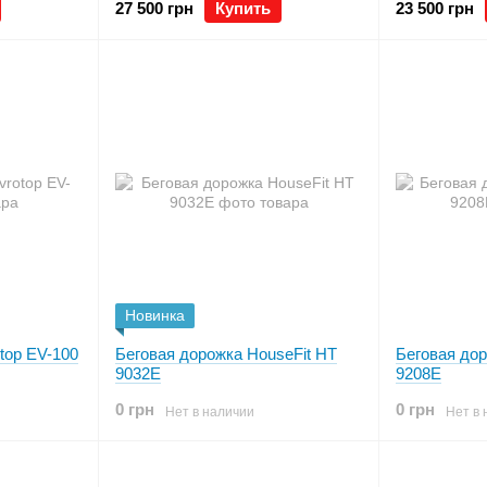
27 500 грн
Купить
23 500 грн
Новинка
top EV-100
Беговая дорожка HouseFit HТ
Беговая дор
9032E
9208E
0 грн
0 грн
Нет в наличии
Нет в 