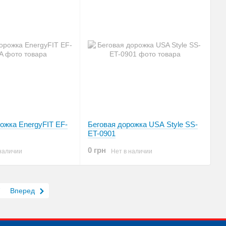
ожка EnergyFIT EF-
Беговая дорожка USA Style SS-
ET-0901
0 грн
наличии
Нет в наличии
7
Вперед