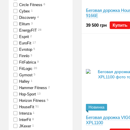
Circle Fitness
6
Беговая дорожка Hous
Cybex
1
9166E
Discovery
4
Elitum
3
39 500 грн
Купить
EnergyFIT
28
Esprit
2
EuroFit
17
Evrotop
5
Finnlo
3
FitFabrica
9
FitLogic
20
Gymost
5
Halley
1
Hammer Fitness
2
Hop-Sport
13
Horizon Fitness
5
HouseFit
51
Новинка
Intenza
1
Беговая дорожка VI
InterFit
8
XPL1100
JKexer
1