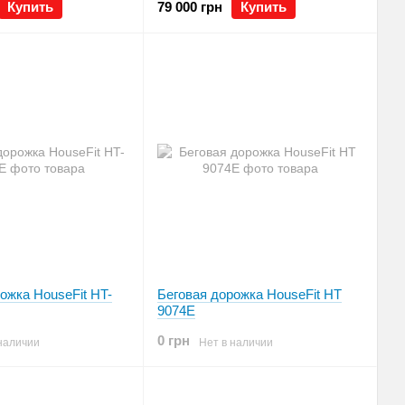
Купить
79 000 грн
Купить
ожка HouseFit HT-
Беговая дорожка HouseFit HТ
9074E
0 грн
наличии
Нет в наличии