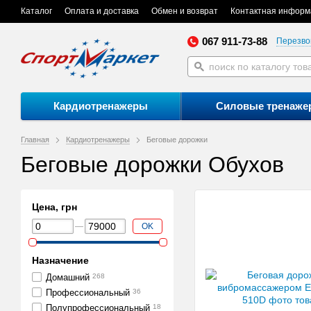
Каталог
Оплата и доставка
Обмен и возврат
Контактная информ
067 911-73-88
Перезво
Кардиотренажеры
Силовые тренаже
Главная
Кардиотренажеры
Беговые дорожки
Беговые дорожки Обухов
Цена, грн
OK
Назначение
Домашний
268
Профессиональный
36
Полупрофессиональный
18