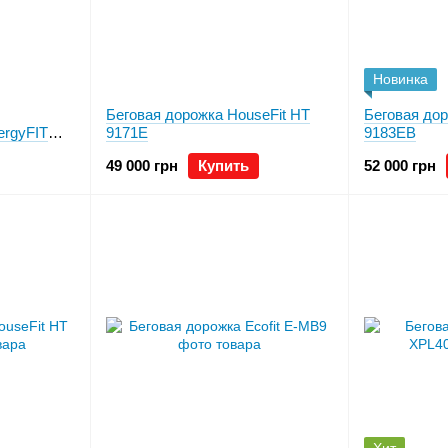
Новинка
Беговая дорожка HouseFit HТ
Беговая дор
rgyFIT
9171E
9183EB
49 000 грн
Купить
52 000 грн