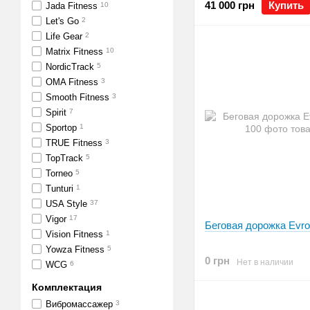
41 000 грн
Купить
Jada Fitness
10
Let's Go
2
Life Gear
2
Matrix Fitness
10
NordicTrack
5
OMA Fitness
3
Smooth Fitness
3
Spirit
7
Sportop
1
TRUE Fitness
3
TopTrack
5
Torneo
5
Tunturi
1
USA Style
37
Vigor
17
Беговая дорожка Evro
Vision Fitness
1
Yowza Fitness
5
0 грн
Нет в наличии
WCG
6
Комплектация
Вибромассажер
3