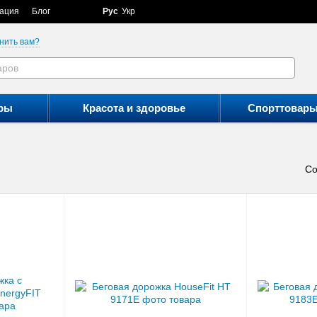
ация
Блог
Рус
Укр
нить вам?
ры
Красота и здоровье
Спорттовар
Со