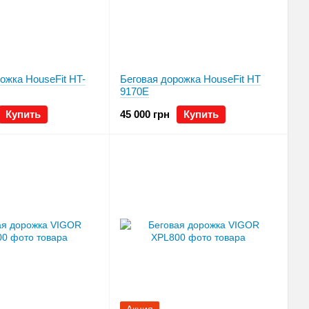
ожка HouseFit HT-
Беговая дорожка HouseFit HТ
9170E
Купить
45 000 грн
Купить