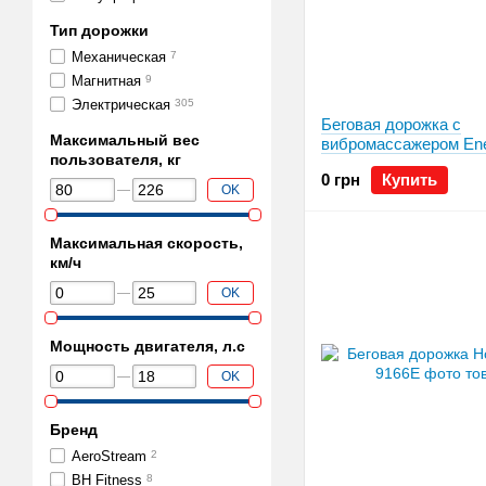
Тип дорожки
Механическая
7
Магнитная
9
Электрическая
305
Беговая дорожка с
Максимальный вес
вибромассажером Ene
пользователя, кг
510D
0 грн
Купить
OK
Максимальная скорость,
км/ч
OK
Мощность двигателя, л.с
OK
Бренд
AeroStream
2
BH Fitness
8