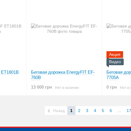
Акция
Видео
 ET1801B
Беговая дорожка EnergyFIT EF-
Беговая дор
760B
7705A
13 000 грн
0 грн
Нет в наличии
Нет в 
Назад
1
2
3
4
5
6
...
1