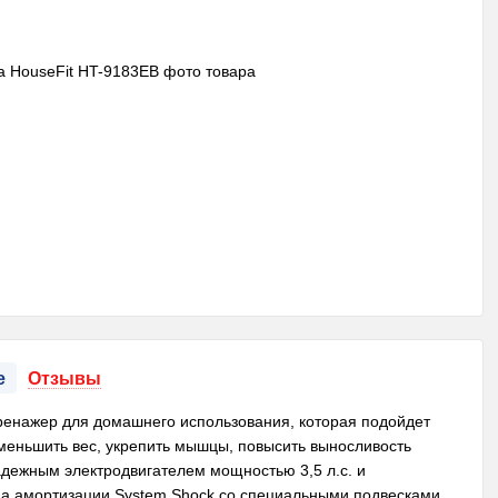
е
Отзывы
ренажер для домашнего использования, которая подойдет
меньшить вес, укрепить мышцы, повысить выносливость
адежным электродвигателем мощностью 3,5 л.с. и
а амортизации System Shock со специальными подвесками