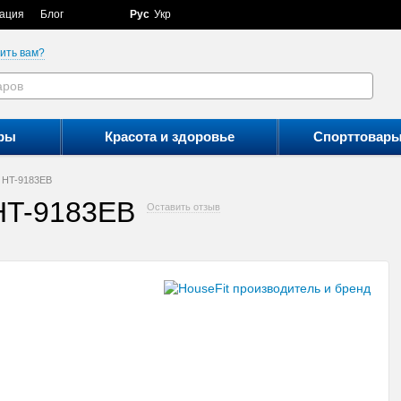
ация
Блог
Рус
Укр
ить вам?
ры
Красота и здоровье
Спорттовар
t HT-9183EB
 HT-9183EB
Оставить отзыв