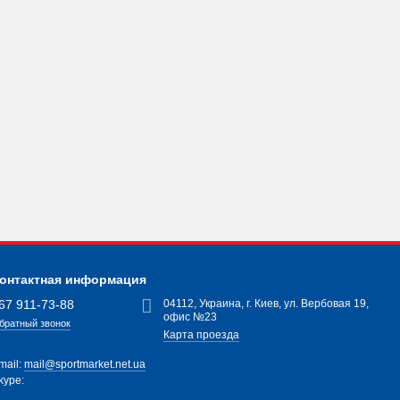
онтактная информация
67 911-73-88
04112, Украина, г. Киев, ул. Вербовая 19,
офис №23
братный звонок
Карта проезда
mail:
mail@sportmarket.net.ua
kype: