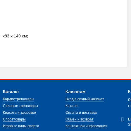
 х83 х 149 см;
Каталог
Клиентам
К
Кардиотренажеры
Вход в личный кабинет
0
Силовые тренажеры
Каталог
О
Красота и здоровье
Оплата и доставка
Спорттовары
Обмен и возврат
E
S
Игровые виды спорта
Контактная информация