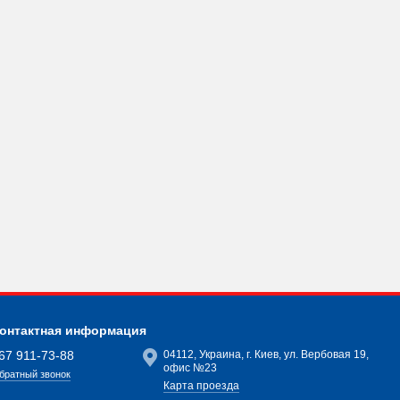
онтактная информация
67 911-73-88
04112, Украина, г. Киев, ул. Вербовая 19,
офис №23
братный звонок
Карта проезда