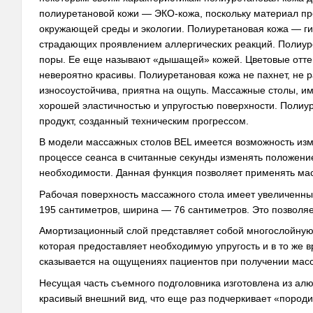
полиуретановой кожи — ЭКО-кожа, поскольку материал пре
окружающей среды и экологии. Полиуретановая кожа — ги
страдающих проявлением аллергических реакций. Полиуре
поры. Ее еще называют «дышащей» кожей. Цветовые оттен
невероятно красивы. Полиуретановая кожа не пахнет, не р
износоустойчива, приятна на ощупь. Массажные столы, и
хорошей эластичностью и упругостью поверхности. Полиу
продукт, созданный техническим прогрессом.
В модели массажных столов BEL имеется возможность изм
процессе сеанса в считанные секунды изменять положение
необходимости. Данная функция позволяет применять мас
Рабочая поверхность массажного стола имеет увеличенные
195 сантиметров, ширина — 76 сантиметров. Это позволяе
Амортизационный слой представляет собой многослойную 
которая предоставляет необходимую упругость и в то же 
сказывается на ощущениях пациентов при получении масс
Несущая часть съемного подголовника изготовлена из ал
красивый внешний вид, что еще раз подчеркивает «породи