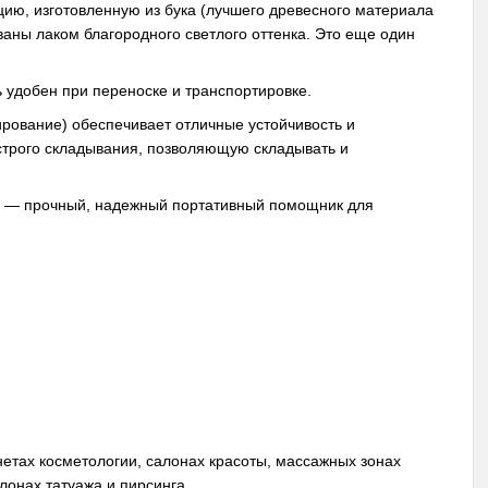
ю, изготовленную из бука (лучшего древесного материала
ваны лаком благородного светлого оттенка. Это еще один
ь удобен при переноске и транспортировке.
рование) обеспечивает отличные устойчивость и
строго складывания, позволяющую складывать и
то — прочный, надежный портативный помощник для
нетах косметологии, салонах красоты, массажных зонах
лонах татуажа и пирсинга