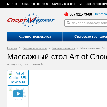
Каталог
Оплата и доставка
Обмен и возврат
Контактная информ
067 911-73-88
Перезво
Кардиотренажеры
Силовые тренаже
Главная
Красота и здоровье
Массажные столы
Массажный стол Art 
Массажный стол Art of Cho
Артикул: HQ14-BEL бежевый