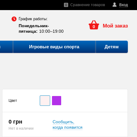
Сравнение товаров
Вход
0
График работы:
Мой заказ
Понедельник-
0
пятница:
10:00–19:00
ы
Игровые виды спорта
Детям
Цвет
0 грн
Сообщить,
когда появится
Нет в наличии