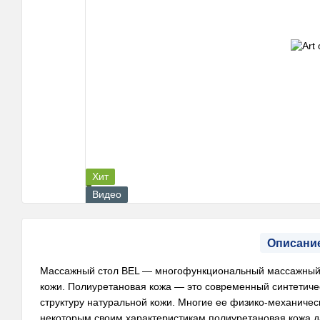
Хит
Видео
Описани
Массажный стол BEL — многофункциональный массажный с
кожи. Полиуретановая кожа — это современный синтетичес
структуру натуральной кожи. Многие ее физико-механическ
некоторым своим характеристикам полиуретановая кожа д