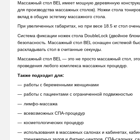
Массажный стол BEL имеет мощную деревянную конструкци
для производства массажных столов). Ножки стола тониро
вклад в общую эстетику массажного стола.
При увеличенных габаритах, но при весе 18.5 кг стол очен
Система фиксации ножек стола DoubleLock (двойное блоки
безопасность. Массажный стол BEL оснащен системой бы
раскладывать стол в считанные секунды.
Массажный стол BEL — это не просто массажный стол, э
проведения любого комплекса массажных процедур.
Также подходит для:
работы с беременными женщинами
работы с пациентами с ограниченной подвижностью
лимфо-массажа
всевозможных СПА-процедур
косметологических процедур
использования в массажных салонах и кабинетах, каби
тренажерных залов и фитнес-центров, СПА-салонах, са