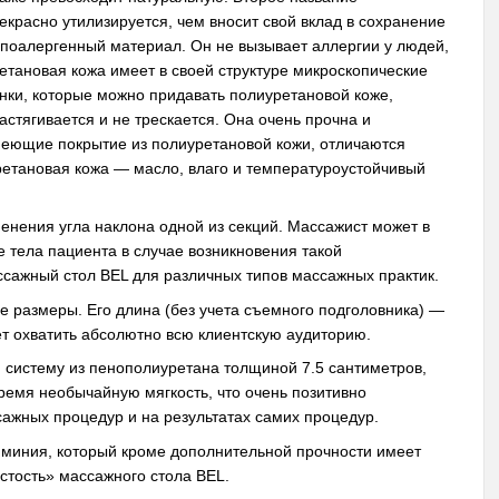
красно утилизируется, чем вносит свой вклад в сохранение
поалергенный материал. Он не вызывает аллергии у людей,
тановая кожа имеет в своей структуре микроскопические
ки, которые можно придавать полиуретановой коже,
астягивается и не трескается. Она очень прочна и
меющие покрытие из полиуретановой кожи, отличаются
ретановая кожа — масло, влаго и температуроустойчивый
енения угла наклона одной из секций. Массажист может в
 тела пациента в случае возникновения такой
сажный стол BEL для различных типов массажных практик.
 размеры. Его длина (без учета съемного подголовника) —
т охватить абсолютно всю клиентскую аудиторию.
систему из пенополиуретана толщиной 7.5 сантиметров,
время необычайную мягкость, что очень позитивно
ажных процедур и на результатах самих процедур.
юминия, который кроме дополнительной прочности имеет
стость» массажного стола BEL.