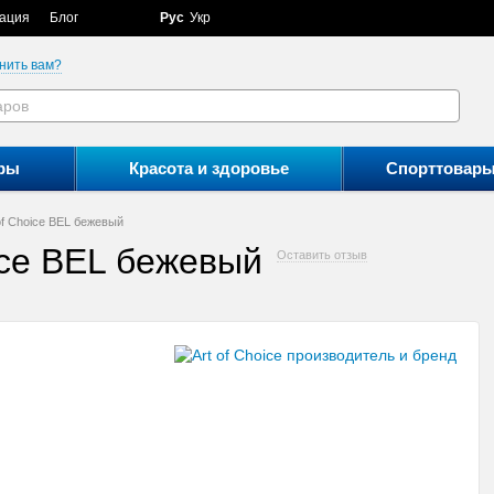
ация
Блог
Рус
Укр
нить вам?
ры
Красота и здоровье
Спорттовар
of Choice BEL бежевый
ice BEL бежевый
Оставить отзыв