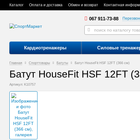
Каталог
Оплата и доставка
Обмен и возврат
Контактная информ
067 911-73-88
Перезвон
Кардиотренажеры
Силовые тренаже
Главная
Спорттовары
Батуты
Батут HouseFit HSF 12FT (366 см)
Батут HouseFit HSF 12FT (3
Артикул: K10757