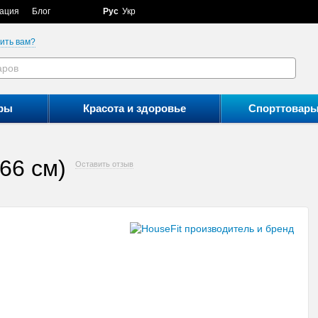
ация
Блог
Рус
Укр
ить вам?
ры
Красота и здоровье
Спорттовар
66 см)
Оставить отзыв