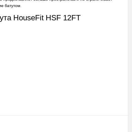
ие батутом.
ута HouseFit HSF 12FT