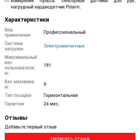
Измерение пульса: сенсорные датчики для рук,
нагрудный кардиодатчик
Polar
®.
Характеристики
Вид
Профессиональный
применения
Система
Электромагнитные
нагрузки
Максимальный
вес
181
пользователя,
кг.
Вес маховика,
9
кг.
Тип посадки
Горизонтальная
Гарантия
24 мес.
Отзывы
Добавьте первый отзыв
Написать отзыв